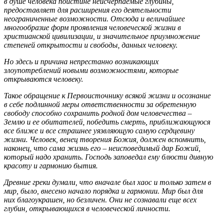
в душе человека поистине неисчерпаемые глубины,
предоставляет для расширения его деятельности
неограниченные возможности. Отсюда и величайшее
многообразие форм проявления человеческой жизни в
христианской цивилизации, и значительное приумножение
степеней открытости и свободы, данных человеку.
Но здесь и причина непрестанно возникающих
злоупотреблений новыми возможностями, которые
открываются человеку.
Такое обращение к Первоисточнику всякой жизни и осознание
в себе подлинной меры ответственности за обретенную
свободу способно сохранить родной дом человечества –
Землю и ее обитателей, победить смерть, приближающуюся
все ближе и все страшнее уязвляющую самую сердцевину
жизни. Человек, венец творения Божия, должен вспомнить,
наконец, что сама жизнь его – неисповедимый дар Божий,
который надо хранить. Господь заповедал ему блюсти дивную
красоту и гармонию бытия.
Древние греки думали, что вначале был хаос и только затем в
мир, было, внесено начало порядка и гармонии. Мир был для
них благоукрашен, но безличен. Они не сознавали еще всех
глубин, открывающихся в человеческой личности.