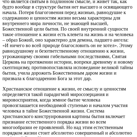
что является святым в подлинном смысле, и живет так, как
будто вообще в структуре бытия нет высшего и освящающего
начала. Потеря благоговения перед жизнью, равнодушие к
содержанию и ценностям жизни весьма характерны для
внутреннего мира личности, не знающей высшей,
Божественной цели бытия. По своей внутренний сущности
такое отношение к жизни есть клевета на жизнь и на человека
– образ Божий, оно характерно для демона, падшего ангела:
«И ничего во всей природе благословить он не хотел». Этому
равнодушному и безответственному отношению к жизни,
угрожающему своими гибельными последствиями, Святая
Церковь на протяжении истории, вопреки древнему и новому
скептицизму, противопоставляла исповедание великой тайны
бытия, учила дорожить Божественным даром жизни и
призвала к благодарению Бога за этот дар.
Христианское отношение к жизни, ее смыслу и ценностям
определяется такой парадигмой миросозерцания и
мировосприятия, когда земное бытие человека
провозглашается необходимой ступенью и началом участия
человека в тайне Божественной жизни. Система
христианского конструирования картины бытия включает
признание естественного порядка жизни во всем
многообразии ее проявлений. Но над этим естественным
порядком жизни стоит абсолютно совершенный и абсолютно