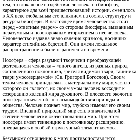
тем, что локальное воздействие человека на биосферу,
характерное для всей предшествовавшей истории, сменилось
в XX веке глобальным его влиянием на состав, структуру и
ресурсы биосферы. В настоящее время человечество стоит
перед «ответным ударом» со стороны биосферы, вызванным
неразумным и неосторожным вторжением в нее человека.
Человечество издавна знало явления кризисов, носивших
характер стихийных бедствий. Они имели локальное
распространение и были ограничены во времени.
Ноосфера – сфера разумной творчески-преобразующей
деятельности человека – «иного ангела, из разных природ
составленного поклонника, зрителя видимой твари, таинника
твари умосозерцаемой» (Св. Григорий Богослов). Своим
телом человек принадлежит к материальному миру, частью
которого он является, но своим умом человек восходит к
созерцанию явлений мира духовного. В плоскости экологии
ноосфера означает область взаимодействия природы и
общества. Человек познает мир, глубоко изменяя его своим
трудом. Внешний природный мир есть в значительной
степени человечески окачествованный мир. При этом
ноосфера имеет тенденцию к постоянному расширению,
превращаясь в особый структурный элемент космоса.
Безумному отношению к миру противопоставляется