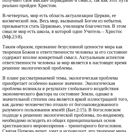
получают свое высшее оправдание и смысл, так как этот путь
реально пройден Христом.
В-четвертых, мир есть область актуализации Церкви, ее
космический лик. Весь мир, вызванный Богом из небытия,
призывается стать Церковью, училищем благочестия. В этом
смысле мир есть школа, в которой один Учитель – Христос
(Мф.23:8).
Таким образом, признание безусловной ценности мира как
творения Божия и ответственности человека за его состояние
содержит вполне конкретный смысл. Актуальным аспектом
ответственности человека за мир является в настоящее время
решение экологической проблемы.
В плане рассматриваемой темы, экологическая проблема
приобретает особенно важное значение. Экологическая
проблема возникла в результате глобального воздействия
экономического фактора на состояние Земли, однако в
значительной степени она является яркой иллюстрацией того,
как далеко человечество отошло от богозаповедованного
разумного пользования землёй (Быт.2:15). В богословском
подходе к решению экологической проблемы, по-видимому,
необходимо исходить из общих принципиальных основ
христианского мировоззрения – тринитарного богословия.
Святая Церковь верит, учит и исповедует, что творение мира