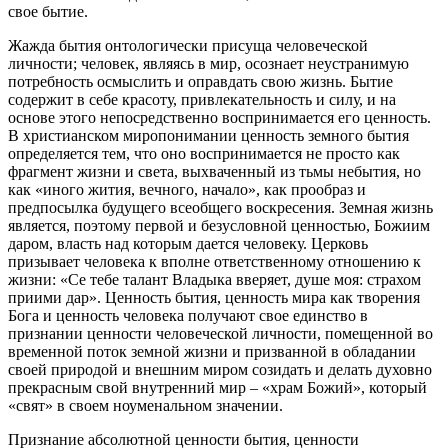
свое бытие.
Жажда бытия онтологически присуща человеческой
личности; человек, являясь в мир, осознает неустранимую
потребность осмыслить и оправдать свою жизнь. Бытие
содержит в себе красоту, привлекательность и силу, и на
основе этого непосредственно воспринимается его ценность.
В христианском миропонимании ценность земного бытия
определяется тем, что оно воспринимается не просто как
фрагмент жизни и света, выхваченный из тьмы небытия, но
как «иного жития, вечного, начало», как прообраз и
предпосылка будущего всеобщего воскресения. Земная жизнь
является, поэтому первой и безусловной ценностью, Божиим
даром, власть над которым дается человеку. Церковь
призывает человека к вполне ответственному отношению к
жизни: «Се тебе талант Владыка вверяет, душе моя: страхом
приими дар». Ценность бытия, ценность мира как творения
Бога и ценность человека получают свое единство в
признании ценности человеческой личности, помещенной во
временной поток земной жизни и призванной в обладании
своей природой и внешним миром созидать и делать духовно
прекрасным свой внутренний мир – «храм Божий», который
«свят» в своем ноуменальном значении.
Признание абсолютной ценности бытия, ценности