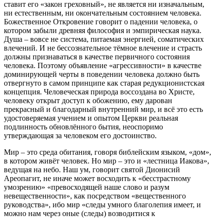
ставит его «закон греховный», не является ни изначальным,
ни естественным, ни окончательным состоянием человека.
Божественное Откровение говорит о падении человека, о
котором забыли древняя философия и эмпирическая наука.
Душа – вовсе не система, питаемая энергией, соматических
влечений. И не бессознательное тёмное влечение и страсть
должны признаваться в качестве первичного состояния
человека. Поэтому объявление «агрессивности» в качестве
доминирующей черты в поведении человека должно быть
отвергнуто в самом принципе как старая редукционистская
концепция. Человеческая природа воссоздана во Христе,
человеку открыт доступ к обожению, ему дарован
прекрасный и благодарный внутренний мир, и всё это есть
удостоверяемая учением и опытом Церкви реальная
подлинность обновлённого бытия, неоспоримо
утверждающая за человеком его достоинство.
Мир – это среда обитания, говоря библейским языком, «дом»,
в котором живёт человек. Но мир – это и «лестница Иакова»,
ведущая на небо. Наш ум, говорит святой Дионисий
Ареопагит, не иначе может восходить к «бесстрастному
умозрению» «превосходящей наше слово и разум
невещественности», как посредством «вещественного
руководства», ибо мир «следы умного благолепия имеет, и
можно нам через оные (следы) возводитися к