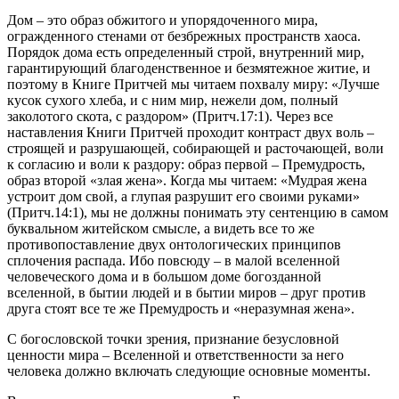
Дом – это образ обжитого и упорядоченного мира,
огражденного стенами от безбрежных пространств хаоса.
Порядок дома есть определенный строй, внутренний мир,
гарантирующий благоденственное и безмятежное житие, и
поэтому в Книге Притчей мы читаем похвалу миру: «Лучше
кусок сухого хлеба, и с ним мир, нежели дом, полный
заколотого скота, с раздором» (Притч.17:1). Через все
наставления Книги Притчей проходит контраст двух воль –
строящей и разрушающей, собирающей и расточающей, воли
к согласию и воли к раздору: образ первой – Премудрость,
образ второй «злая жена». Когда мы читаем: «Мудрая жена
устроит дом свой, а глупая разрушит его своими руками»
(Притч.14:1), мы не должны понимать эту сентенцию в самом
буквальном житейском смысле, а видеть все то же
противопоставление двух онтологических принципов
сплочения распада. Ибо повсюду – в малой вселенной
человеческого дома и в большом доме богозданной
вселенной, в бытии людей и в бытии миров – друг против
друга стоят все те же Премудрость и «неразумная жена».
С богословской точки зрения, признание безусловной
ценности мира – Вселенной и ответственности за него
человека должно включать следующие основные моменты.