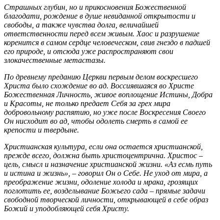
Страшных глубин, но и прикосновения Божественной
благодати, рождение в душе невиданной открытости и
свободы, а также чувства долга, величайшей
ответственности перед всем живым. Хаос и разрушение
коренится в самом сердце человеческом, свив гнездо в падшей
его природе, и отсюда уже распространяют свои
злокачественные метастазы.
По древнему преданию Церкви первым делом воскресшего
Христа было схождение во ад. Воссиявшаяся во Христе
Божественная Личность, живое воплощение Истины, Добра
и Красоты, не только предает Себя за грех мира
добровольному распятию, но уже после Воскресения Своего
Он нисходит во ад, чтобы одолеть смерть в самой ее
крепости и твердыне.
Христианская культура, если она остается христианской,
прежде всего, должна быть христоцентрична. Христос –
цель, смысл и назначение христианской жизни. «Аз есмь путь
и истина и жизнь», – говорил Он о Себе. Не уход от мира, а
преображение жизни, одоление холода и мрака, грозящих
поглотить ее, возделывание Божьего сада – прямые задачи
свободной творческой личности, открывающей в себе образ
Божий и уподобляющей себя Христу.