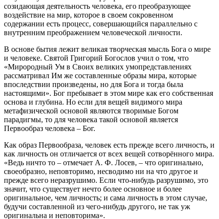
созидающая деятельность человека, его преобразующее
воздействие на мир, которое в своем сокровенном
содержании есть процесс, совершающийся параллельно с
внутренним преображением человеческой личности.
В основе бытия лежит великая творческая мысль Бога о мире
и человеке. Святой Григорий Богослов учил о том, что
«Мирородный Ум в Своих великих умопредставлениях
рассматривал Им же составленные образы мира, которые
впоследствии произведены, но для Бога и тогда была
настоящими». Бог пребывает в этом мире как его собственная
основа и глубина. Но если для вещей видимого мира
метафизической основой являются творимые Богом
парадигмы, то для человека такой основой является
Первообраз человека – Бог.
Как образ Первообраза, человек есть прежде всего личность, и
как личность он отличается от всех вещей сотворённого мира.
«Ведь ничто то – отмечает А. Ф. Лосев, – что оригинально,
своеобразно, неповторимо, несводимо ни на что другое и
прежде всего неразрушимо. Если что-нибудь разрушимо, это
значит, что существует нечто более основное и более
оригинальное, чем личность; и сама личность в этом случае,
будучи составленной из чего-нибудь другого, не так уж
оригинальна и неповторима».