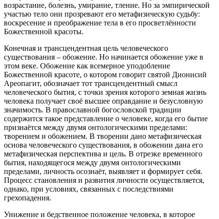
возрастание, болезнь, умирание, тление. Но за эмпирической
участью тело они прозревают его метафизическую судьбу:
воскресение и преображение тела в его просветлённости
Божественной красоты.
Конечная и трансцендентная цель человеческого
существования – обожение. Но начинается обожение уже в
этом веке. Обожение как всемерное уподобление
Божественной красоте, о котором говорит святой Дионисий
Ареопагит, обозначает тот трансцендентный смысл
человеческого бытия, с точки зрения которого земная жизнь
человека получает своё высшее оправдание и безусловную
значимость. В православной богословской традиции
содержится такое представление о человеке, когда его бытие
признаётся между двумя онтологическими пределами:
творением и обожением. В творении дано метафизическая
основа человеческого существования, в обожении дана его
метафизическая перспектива и цель. В отрезке временного
бытия, находящегося между двумя онтологическими
пределами, личность осознаёт, выявляет и формирует себя.
Процесс становления и развития личности осуществляется,
однако, при условиях, связанных с последствиями
грехопадения.
Унижение и бедственное положение человека, в которое