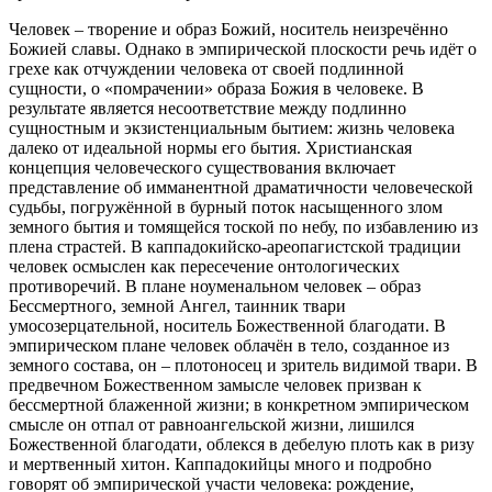
Человек – творение и образ Божий, носитель неизречённо
Божией славы. Однако в эмпирической плоскости речь идёт о
грехе как отчуждении человека от своей подлинной
сущности, о «помрачении» образа Божия в человеке. В
результате является несоответствие между подлинно
сущностным и экзистенциальным бытием: жизнь человека
далеко от идеальной нормы его бытия. Христианская
концепция человеческого существования включает
представление об имманентной драматичности человеческой
судьбы, погружённой в бурный поток насыщенного злом
земного бытия и томящейся тоской по небу, по избавлению из
плена страстей. В каппадокийско-ареопагистской традиции
человек осмыслен как пересечение онтологических
противоречий. В плане ноуменальном человек – образ
Бессмертного, земной Ангел, таинник твари
умосозерцательной, носитель Божественной благодати. В
эмпирическом плане человек облачён в тело, созданное из
земного состава, он – плотоносец и зритель видимой твари. В
предвечном Божественном замысле человек призван к
бессмертной блаженной жизни; в конкретном эмпирическом
смысле он отпал от равноангельской жизни, лишился
Божественной благодати, облекся в дебелую плоть как в ризу
и мертвенный хитон. Каппадокийцы много и подробно
говорят об эмпирической участи человека: рождение,