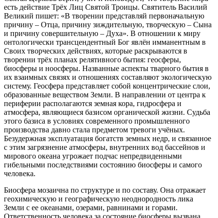
есть действие Трёх Лиц Святой Троицы. Святитель Василий
Великий пишет: «В творении представляй первоначальную
причину – Отца, причину зиждительную, творческую – Сына
и причину совершительную – Духа». В отношении к миру
онтологически трансцендентный Бог явлён имманентным в
Своих творческих действиях, которые раскрываются в
творении трёх планах релятивного бытия: геосферы,
биосферы и ноосферы. Названные аспекты тварного бытия в
их взаимных связях и отношениях составляют экологическую
систему. Геосфера представляет собой концентрические слои,
образованные веществом Земли. В направлении от центра к
периферии располагаются земная кора, гидросфера и
атмосфера, являющиеся базисом органической жизни. Судьба
этого базиса в условиях современного промышленного
производства давно стала предметом тревоги учёных.
Безудержная эксплуатация богатств земных недр, и связанное
с этим загрязнение атмосферы, внутренних вод бассейнов и
мирового океана угрожает подчас непредвиденными
гибельными последствиями состоянию биосферы и самого
человека.
Биосфера мозаична по структуре и по составу. Она отражает
геохимическую и географическую неоднородность лика
Земли с ее океанами, озерами, равнинами и горами.
Ответственность человека за состояние биосферы вызвана