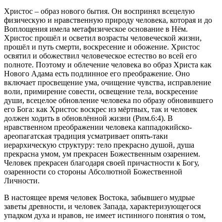
Христос – образ нового бытия. Он воспринял всецелую
физическую и нравственную природу человека, которая и до
Воплощения имела метафизическое основание в Нём.
Христос прошёл и осветил возрасты человеческой жизни,
прошёл и путь смерти, воскресение и обожение. Христос
освятил и обожествил человеческое естество во всей его
полноте. Поэтому и облечение человека во образ Христа как
Нового Адама есть подлинное его преображение. Оно
включает просвещение ума, очищение чувства, исправление
воли, примирение совести, освещение тела, воскресение
души, всецелое обновление человека по образу обновившего
его Бога: как Христос воскрес из мёртвых, так и человек
должен ходить в обновлённой жизни (Рим.6:4). В
нравственном преображении человека каппадокийско-
ареопагатская традиция усматривает опять-таки
иерархическую структуру: тело прекрасно душой, душа
прекрасна умом, ум прекрасен Божественным озарением.
Человек прекрасен благодаря своей причастности к Богу,
озаренности со стороны Абсолютной Божественной
Личности.
В настоящее время человек Востока, забывшего мудрые
заветы древности, и человек Запада, характеризующегося
упадком духа и нравов, не имеет истинного понятия о том,