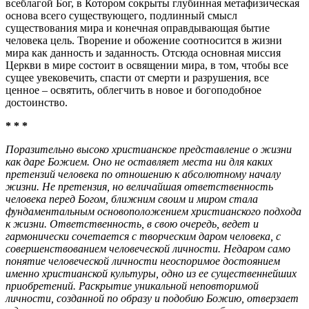
всеблагой Бог, в Котором сокрыты глубинная метафизическая
основа всего существующего, подлинный смысл
существования мира и конечная оправдывающая бытие
человека цель. Творение и обожение соотносится в жизни
мира как данность и заданность. Отсюда основная миссия
Церкви в мире состоит в освящении мира, в том, чтобы все
сущее увековечить, спасти от смерти и разрушения, все
ценное – освятить, облегчить в новое и богоподобное
достоинство.
* * *
Поразительно высоко христианское представление о жизни
как даре Божием. Оно не оставляет места ни для каких
претензий человека по отношению к абсолютному началу
жизни. Не претензия, но величайшая ответственность
человека перед Богом, ближним своим и миром стала
фундаментальным основоположением христианского подхода
к жизни. Ответственность, в свою очередь, ведет и
гармонически сочетается с творческим даром человека, с
совершенствованием человеческой личности. Недаром само
понятие человеческой личности неоспоримое достоянием
именно христианской культуры, одно из ее существеннейших
приобретений. Раскрытие уникальной неповторимой
личности, созданной по образу и подобию Божию, отверзает