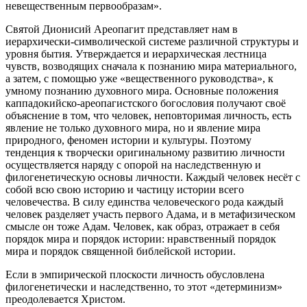
невещественным первообразам».
Святой Дионисий Ареопагит представляет нам в
иерархически-символической системе различной структуры и
уровня бытия. Утверждается и иерархическая лестница
чувств, возводящих сначала к познанию мира материального,
а затем, с помощью уже «вещественного руководства», к
умному познанию духовного мира. Основные положения
каппадокийско-ареопагистского богословия получают своё
объяснение в том, что человек, неповторимая личность, есть
явление не только духовного мира, но и явление мира
природного, феномен истории и культуры. Поэтому
тенденция к творчески оригинальному развитию личности
осуществляется наряду с опорой на наследственную и
филогенетическую основы личности. Каждый человек несёт с
собой всю свою историю и частицу истории всего
человечества. В силу единства человеческого рода каждый
человек разделяет участь первого Адама, и в метафизическом
смысле он тоже Адам. Человек, как образ, отражает в себя
порядок мира и порядок истории: нравственный порядок
мира и порядок священной библейской истории.
Если в эмпирической плоскости личность обусловлена
филогенетически и наследственно, то этот «детерминизм»
преодолевается Христом.