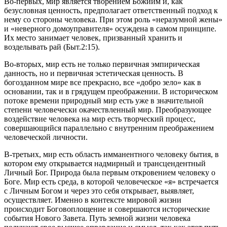
Во-первых, мир является творением Божиим и, как
безусловная ценность, предполагает ответственный подход к
нему со стороны человека. При этом роль «неразумной жены»
и «неверного домоуправителя» осуждена в самом принципе.
Их место занимает человек, призванный хранить и
возделывать рай (Быт.2:15).
Во-вторых, мир есть не только первичная эмпирическая
данность, но и первичная эстетическая ценность. В
богозданном мире все прекрасно, все «добро зело» как в
основании, так и в грядущем преображении. В историческом
потоке времени природный мир есть уже в значительной
степени человечески окачествленный мир. Преобразующее
воздействие человека на мир есть творческий процесс,
совершающийся параллельно с внутренним преображением
человеческой личности.
В-третьих, мир есть область имманентного человеку бытия, в
котором ему открывается надмирный и трансцендентный
Личный Бог. Природа была первым откровением человеку о
Боге. Мир есть среда, в которой человеческое «я» встречается
с Личным Богом и через это себя открывает, выявляет,
осуществляет. Именно в контексте мировой жизни
происходит Боговоплощение и совершаются исторические
события Нового Завета. Путь земной жизни человека