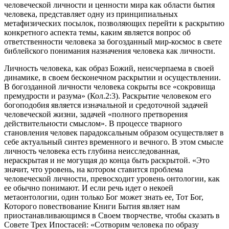
человеческой личности и ценности мира как области бытия
человека, представляет одну из принципиальных
метафизических посылок, позволяющих перейти к раскрытию
конкретного аспекта темы, каким является вопрос об
ответственности человека за богозданный мир-космос в свете
библейского понимания назначения человека как личности.
Личность человека, как образ Божий, неисчерпаема в своей
динамике, в своем бесконечном раскрытии и осуществлении.
В богозданной личности человека сокрыты все «сокровища
премудрости и разума» (Кол.2:3). Раскрытие человеком его
богоподобия является изначальной и средоточной задачей
человеческой жизни, задачей «полного претворения
действительности смыслом». В процессе тварного
становления человек парадоксальным образом осуществляет в
себе актуальный синтез временного и вечного. В этом смысле
личность человека есть глубина неисследованная,
нераскрытая и не могущая до конца быть раскрытой. «Это
значит, что уровень, на котором ставится проблема
человеческой личности, превосходит уровень онтологии, как
ее обычно понимают. И если речь идет о некоей
метаонтологии, один только Бог может знать ее, Тот Бог,
Которого повествование Книги Бытия являет нам
приостанавливающимся в Своем творчестве, чтобы сказать в
Совете Трех Ипостасей: «Сотворим человека по образу