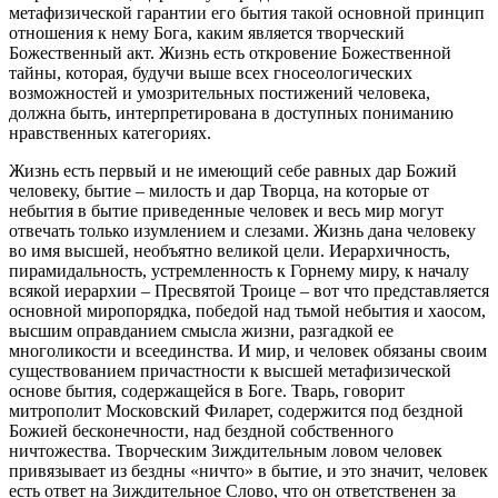
метафизической гарантии его бытия такой основной принцип
отношения к нему Бога, каким является творческий
Божественный акт. Жизнь есть откровение Божественной
тайны, которая, будучи выше всех гносеологических
возможностей и умозрительных постижений человека,
должна быть, интерпретирована в доступных пониманию
нравственных категориях.
Жизнь есть первый и не имеющий себе равных дар Божий
человеку, бытие – милость и дар Творца, на которые от
небытия в бытие приведенные человек и весь мир могут
отвечать только изумлением и слезами. Жизнь дана человеку
во имя высшей, необъятно великой цели. Иерархичность,
пирамидальность, устремленность к Горнему миру, к началу
всякой иерархии – Пресвятой Троице – вот что представляется
основной миропорядка, победой над тьмой небытия и хаосом,
высшим оправданием смысла жизни, разгадкой ее
многоликости и всеединства. И мир, и человек обязаны своим
существованием причастности к высшей метафизической
основе бытия, содержащейся в Боге. Тварь, говорит
митрополит Московский Филарет, содержится под бездной
Божией бесконечности, над бездной собственного
ничтожества. Творческим Зиждительным ловом человек
привязывает из бездны «ничто» в бытие, и это значит, человек
есть ответ на Зиждительное Слово, что он ответственен за