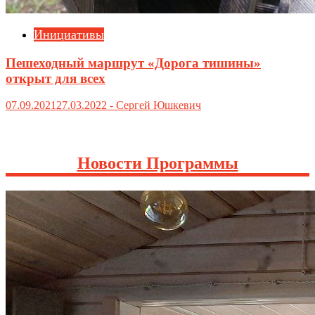
Инициативы
Пешеходный маршрут «Дорога тишины»
открыт для всех
07.09.2021
27.03.2022
-
Сергей Юшкевич
Новости Программы