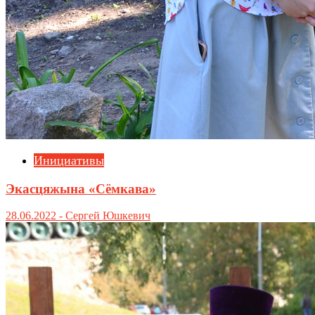
Инициативы
Экасцяжына «Сёмкава»
28.06.2022
-
Сергей Юшкевич