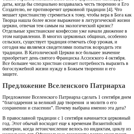
даты, когда бы специально воздавалась честь творению и Его
Создателю, не противоречит церковной традиции
[4]. Что
мешает христианству стремиться к тому, чтобы вера в Бога как
Творца нашла более ясное выражение в литургической жизни
церкви, отвечая тем самым на экологический кризис?
Отдельные христианские конфессии уже начали движение в
этом направлении. В многих церковных общинах, особенно
сельских, существует традиция отмечать сбор урожая, и
сегодня мы являемся свидетелями попыток возродить эти
традиции. В Католической Церкви все большее значение
приобретает день святого Франциска Ассизского 4 октября.
Все большее число христиан сознает потребность выразить в
богослужебной жизни нужду в Божьем творении и его
защите.
Предложение Вселенского Патриарха
Предложение Вселенского Патриарха сделать 1 сентября днем
“благодарения за великий дар творения и молитв о его
сохранении и спасении”. Почему выбрана именно эта дата?
В православной традиции с 1 сентября начинается церковный
год. Этот обычай восходит еще к временам Византийской
империи, когда летоисчисление велось по индиктам, циклу из