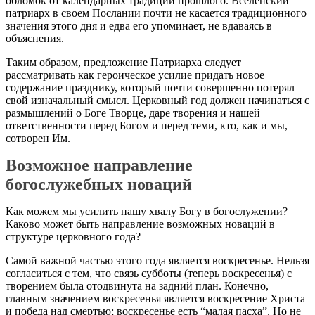
обломок от календарных традиций прошлого. Вселенский
патриарх в своем Послании почти не касается традиционного
значения этого дня и едва его упоминает, не вдаваясь в
объяснения.
Таким образом, предложение Патриарха следует
рассматривать как героическое усилие придать новое
содержание празднику, который почти совершенно потерял
свой изначальный смысл. Церковный год должен начинаться с
размышлений о Боге Творце, даре творения и нашей
ответственности перед Богом и перед теми, кто, как и мы,
сотворен Им.
Возможное направление
богослужебных новаций
Как можем мы усилить нашу хвалу Богу в богослужении?
Каково может быть направление возможных новаций в
структуре церковного года?
Самой важной частью этого года является воскресенье. Нельзя
согласиться с тем, что связь субботы (теперь воскресенья) с
творением была отодвинута на задний план. Конечно,
главным значением воскресенья является воскресение Христа
и победа над смертью; воскресенье есть “малая пасха”. Но не