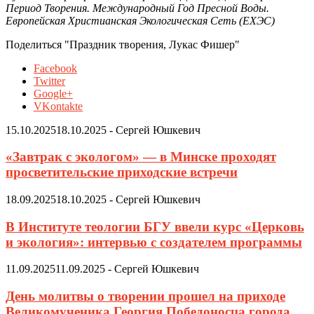
Период Творения. Международный Год Пресной Воды.
Европейская Христианская Экологическая Сеть (ЕХЭС)
Поделиться "Праздник творения, Лукас Фишер"
Facebook
Twitter
Google+
VKontakte
15.10.2025
18.10.2025
-
Сергей Юшкевич
«Завтрак с экологом» — в Минске проходят
просветительские приходские встречи
18.09.2025
18.10.2025
-
Сергей Юшкевич
В Институте теологии БГУ ввели курс «Церковь
и экология»: интервью с создателем программы
11.09.2025
11.09.2025
-
Сергей Юшкевич
День молитвы о творении прошел на приходе
Великомученика Георгия Победоносца города