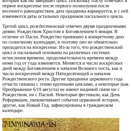
который как бы завершает цикл. Поскольку Пасху отмечают в
первое воскресенье после первого полнолуния после
весеннего равноденствия, дата праздника варьируется, и с ней
изменяются даты остальных праздников пасхального цикла.
Третий цикл,
рождественский
отмечен двумя праздничными
днями: Рождеством Христом и Богоявлением 6 января. В
отличие от Пасхи, Рождество привязано к конкретному дню
по солнечному календарю, и поэтому оно не обязательно
приходится на воскресенье. Из-за того, что рождественский
цикл и пасхальный основаны на различных системах
исчисления времени, продолжительность времени между
ними год от года изменяется. Меняется и число воскресных
дней между Богоявлением и началом Великого поста, как и
число воскресений между Пятидесятницей и началом
Рождественского роста. Другие праздники церковного года
отчасти связаны с этими крупными циклами, а некоторые (как
Преображение 6/19 августа) не имеют видимой связи ни с
Рождеством, ни с Пасхой. Некоторые фестивали, как День
Реформации, увековечивают события церковной истории,
другие, как Новый Год, зафиксированы в гражданском
календаре.