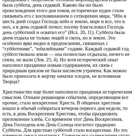
была суббота, день седьмой. Каково бы ни было
происхождения этого дня покоя, исторически иудеи стали
связывать его с воспоминанием о сотворении мира. “Ибо в
шесть дней создал Господь небо и землю, море и все, что в
них, а в день седьмой почил; посему благословил Господь
день субботний и освятил его” (Исх. 20, 11). Суббота была
днем отдыха не только людей и скота, но и земли. Это
особенно ярко видно в предписаниях, связанных с
“субботними”, “юбилейными” годами. Каждый седьмой год
субботствовала земля — она полностью отдыхала, ничего не
сеяли, не жали (Лев. 25, 4). Но хотя исторический опыт
наполнил праздники новым содержанием, их связь с
природным циклом не была насовсем утрачена. Как можно
было приносить в жертву начатки плодов, не вспоминая
Творца?
Христианство еще более наполнило праздники историческим
смыслом. Отныне решающим событием, определяющим все
прочие, стало воскресение Христа. В общинах христиан
вошло в обычай собираться вечером первого дня недели, то
есть, в день Воскресения Христова, чтобы праздновать
преломление хлеба. Со временем этот День Воскресения,
День Господень или День Солнца поглотил традицию
Субботы. Для христиан субботой стало воскресенье. Но это
изменило смысл праздника. Главным его содержанием стало