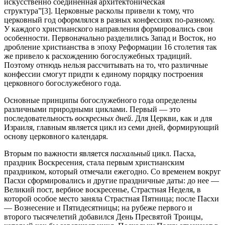
искусственно соединенная архитектоническая
структура”
[3]. Церковные расколы привели к тому, что
церковный год оформлялся в разных конфессиях по-разному.
У каждого христианского направления формировались свои
особенности. Первоначально разделились Запад и Восток, но
дробление христианства в эпоху Реформации 16 столетия так
же привело к расхождению богослужебных традиций.
Поэтому отнюдь нельзя рассчитывать на то, что различные
конфессии смогут придти к единому порядку построения
церковного богослужебного года.
Основные принципы богослужебного года определены
различными природными циклами. Первый — это
последовательность
воскресных дней
. Для Церкви, как и для
Израиля, главным является цикл из семи дней, формирующий
основу церковного календаря.
Вторым по важности является
пасхальный
цикл. Пасха,
праздник Воскресения, стала первым христианским
праздником, который отмечали ежегодно. Со временем вокруг
Пасхи сформировались и другие праздничные даты: до нее —
Великий пост, вербное воскресенье, Страстная Неделя, в
которой особое место заняла Страстная Пятница; после Пасхи
— Вознесение и Пятидесятницы; на рубеже первого и
второго тысячелетий добавился День Пресвятой Троицы,