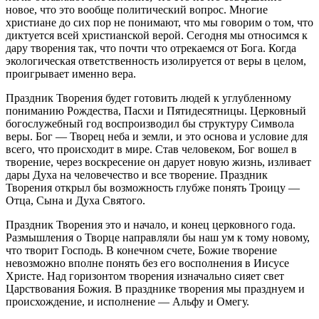
новое, что это вообще политический вопрос. Многие
христиане до сих пор не понимают, что мы говорим о том, что
диктуется всей христианской верой. Сегодня мы относимся к
дару творения так, что почти что отрекаемся от Бога. Когда
экологическая ответственность изолируется от веры в целом,
проигрывает именно вера.
Праздник Творения будет готовить людей к углубленному
пониманию Рождества, Пасхи и Пятидесятницы. Церковный
богослужебный год воспроизводил бы структуру Символа
веры. Бог — Творец неба и земли, и это основа и условие для
всего, что происходит в мире. Став человеком, Бог вошел в
творение, через воскресение он дарует новую жизнь, изливает
дары Духа на человечество и все творение. Праздник
Творения открыл бы возможность глубже понять Троицу —
Отца, Сына и Духа Святого.
Праздник Творения это и начало, и конец церковного года.
Размышления о Творце направляли бы наш ум к тому новому,
что творит Господь. В конечном счете, Божие творение
невозможно вполне понять без его восполнения в Иисусе
Христе. Над горизонтом творения изначально сияет свет
Царствования Божия. В празднике творения мы празднуем и
происхождение, и исполнение — Альфу и Омегу.