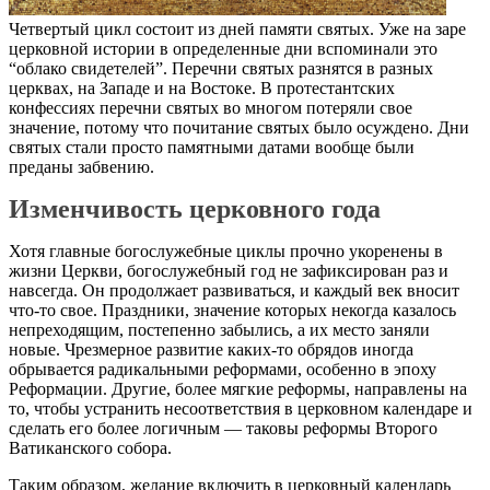
Четвертый цикл состоит из дней памяти святых. Уже на заре
церковной истории в определенные дни вспоминали это
“облако свидетелей”. Перечни святых разнятся в разных
церквах, на Западе и на Востоке. В протестантских
конфессиях перечни святых во многом потеряли свое
значение, потому что почитание святых было осуждено. Дни
святых стали просто памятными датами вообще были
преданы забвению.
Изменчивость церковного года
Хотя главные богослужебные циклы прочно укоренены в
жизни Церкви, богослужебный год не зафиксирован раз и
навсегда. Он продолжает развиваться, и каждый век вносит
что-то свое. Праздники, значение которых некогда казалось
непреходящим, постепенно забылись, а их место заняли
новые. Чрезмерное развитие каких-то обрядов иногда
обрывается радикальными реформами, особенно в эпоху
Реформации. Другие, более мягкие реформы, направлены на
то, чтобы устранить несоответствия в церковном календаре и
сделать его более логичным — таковы реформы Второго
Ватиканского собора.
Таким образом, желание включить в церковный календарь