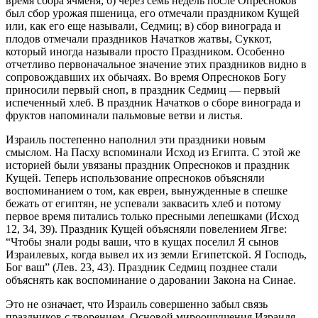
время сбора ячменя; б) через семь недель после Опресноков
был сбор урожая пшеница, его отмечали праздником Кущей
или, как его еще называли, Седмиц; в) сбор винограда и
плодов отмечали праздников Начатков жатвы, Суккот,
который иногда называли просто Праздником. Особенно
отчетливо первоначальное значение этих праздников видно в
сопровождавших их обычаях. Во время Опресноков Богу
приносили первый сноп, в праздник Седмиц — первый
испеченный хлеб. В праздник Начатков о сборе винограда и
фруктов напоминали пальмовые ветви и листья.
Израиль постепенно наполнил эти праздники новым
смыслом. На Пасху вспоминали Исход из Египта. С этой же
историей были увязаны праздник Опресноков и праздник
Кущей. Теперь использование опресноков объясняли
воспоминанием о том, как евреи, вынужденные в спешке
бежать от египтян, не успевали заквасить хлеб и потому
первое время питались только пресными лепешками (Исход
12, 34, 39). Праздник Кущей объясняли повелением Ягве:
“Чтобы знали роды ваши, что в кущах поселил Я сынов
Израилевых, когда вывел их из земли Египетской. Я Господь,
Бог ваш” (Лев. 23, 43). Праздник Седмиц позднее стали
объяснять как воспоминание о даровании Закона на Синае.
Это не означает, что Израиль совершенно забыл связь
праздников с творением. Основой мироощущения Израиля