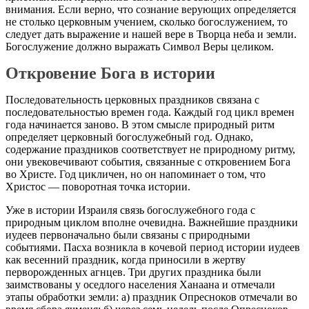
внимания. Если верно, что сознание верующих определяется
не столько церковным учением, сколько богослужением, то
следует дать выражение и нашей вере в Творца неба и земли.
Богослужение должно выражать Символ Веры целиком.
Откровение Бога в истории
Последовательность церковных праздников связана с
последовательностью времен года. Каждый год цикл времен
года начинается заново. В этом смысле природный ритм
определяет церковный богослужебный год. Однако,
содержание праздников соответствует не природному ритму,
они увековечивают события, связанные с откровением Бога
во Христе. Год цикличен, но он напоминает о том, что
Христос — поворотная точка истории.
Уже в истории Израиля связь богослужебного года с
природным циклом вполне очевидна. Важнейшие праздники
иудеев первоначально были связаны с природными
событиями. Пасха возникла в кочевой период истории иудеев
как весенний праздник, когда приносили в жертву
перворожденных агнцев. Три других праздника были
заимствованы у оседлого населения Ханаана и отмечали
этапы обработки земли: а) праздник Опресноков отмечали во