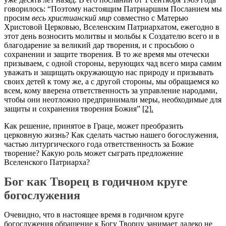
говорилось: “Поэтому настоящим Патриаршим Посланием мы
просим
весь христианский мир
совместно с Матерью
Христовой Церковью, Вселенским Патриархатом, ежегодно в
этот день возносить молитвы и мольбы к Создателю всего и в
благодарение за великий дар творения, и с просьбою о
сохранении и защите творения. В то же время мы отечески
призываем, с одной стороны, верующих чад всего мира самим
уважать и защищать окружающую нас природу и призывать
своих детей к тому же, а с другой стороны, мы обращаемся ко
всем, кому вверена ответственность за управление народами,
чтобы они неотложно предпринимали меры, необходимые для
защи
ты и сохранения творения Божия”
[2]
.
Как решение, принятое в Граце, может преобразить
церковную жизнь? Как сделать частью нашего богослужения,
частью литургического года ответственность за Божие
творение? Какую роль может сыграть предложение
Вселенского Патриарха?
Бог как Творец в годичном круге
богослужения
Очевидно, что в настоящее время в годичном круге
богослужения обращение к Богу Творцу занимает далеко не