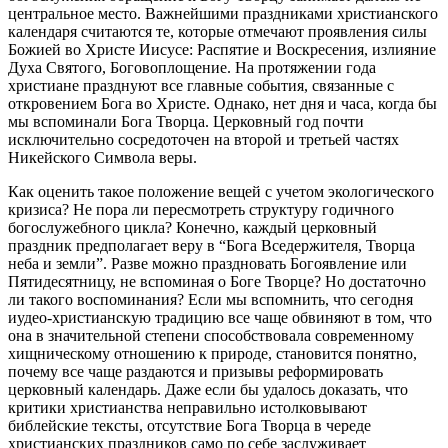
центральное место. Важнейшими праздниками христианского
календаря считаются те, которые отмечают проявления силы
Божией во Христе Иисусе: Распятие и Воскресения, излияние
Духа Святого, Боговоплощение. На протяжении года
христиане празднуют все главные события, связанные с
откровением Бога во Христе. Однако, нет дня и часа, когда бы
мы вспоминали Бога Творца. Церковный год почти
исключительно сосредоточен на второй и третьей частях
Никейского Символа веры.
Как оценить такое положение вещей с учетом экологического
кризиса? Не пора ли пересмотреть структуру годичного
богослужебного цикла? Конечно, каждый церковный
праздник предполагает веру в “Бога Вседержителя, Творца
неба и земли”. Разве можно праздновать Богоявление или
Пятидесятницу, не вспоминая о Боге Творце? Но достаточно
ли такого воспоминания? Если мы вспомнить, что сегодня
иудео-христианскую традицию все чаще обвиняют в том, что
она в значительной степени способствовала современному
хищническому отношению к природе, становится понятно,
почему все чаще раздаются и призывы реформировать
церковный календарь. Даже если бы удалось доказать, что
критики христианства неправильно истолковывают
библейские тексты, отсутствие Бога Творца в череде
христианских праздников само по себе заслуживает