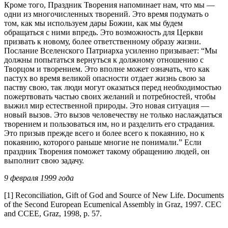
Кроме того, Праздник Творения напоминает нам, что мы —
одни из многочисленных творений. Это время подумать о
том, как мы используем дары Божии, как мы будем
обращаться с ними впредь. Это возможность для Церкви
призвать к новому, более ответственному образу жизни.
Послание Вселенского Патриарха усиленно призывает: “Мы
должны попытаться вернуться к должному отношению с
Творцом и творением. Это вполне может означать, что как
пастух во время великой опасности отдает жизнь свою за
паству свою, так люди могут оказаться перед необходимостью
пожертвовать частью своих желаний и потребностей, чтобы
выжил мир естественной природы. Это новая ситуация —
новый вызов. Это вызов человечеству не только наслаждаться
творением и пользоваться им, но и разделить его страдания.
Это призыв прежде всего и более всего к покаянию, но к
покаянию, которого раньше многие не понимали.” Если
праздник Творения поможет такому обращению людей, он
выполнит свою задачу.
9 февраля 1999 года
[1] Reconciliation, Gift of God and Source of New Life. Documents
of the Second European Ecumenical Assembly in Graz, 1997. CEC
and CCEE, Graz, 1998, p. 57.