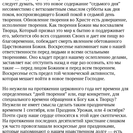
следует думать, что это новое содержание “седьмого дня”
несовместимо с ветхозаветным смыслом субботы как дня
покоя, воспроизводящего Божий покой в седьмой день
творения. Обновление творения во Христе есть довершение,
исполнение творения. Как творения Божии мы восхваляем
Творца, Который призвал это мир к бытию и поддерживает
его, заботится обо всех созданиях Своих и дает им пищу во
благовремении, побеждает смерть явлением обетованного
Царствования Божия. Воскресенье напоминает нам о нашей
ответственности перед людьми и всеми остальными
творениями. Оно кладет предел нашему ослеплению делами,
заставляет нас отступить назад и еще раз осознать, кто мы
такие — перед лицом Божиим и перед всем творением.
Воскресенье есть предел той человеческой активности,
которая мешает войти в новое творение Господне.
Но неужели на протяжении церковного года нет времени для
определенных “дней творения” или, еще конкретнее, для
специального времени обращения к Богу как к Творцу?
Неужели не имеет смысла сделать таким праздничным
временем 1 сентября, или Праздник Урожая, или 4 октября?
Почти сразу наше сердце относятся к этой идее скептически.
На протяжении последних десятилетий христиане слишком
уж часто провозглашали воскресные дни праздниками,
которые напоминают о нашем нравственном долге — есть