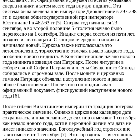
нескольких лет. Официальные документы всегда указывают
сперва индикт, а затем место года внутри индикта. Эта
система была введена при императоре Диоклитиане в 297-298
гг. и сделана общегосударственной при императоре
Юстиниане I в 462-63 гг.
[5]. Сперва год начинался 23
сентября, а во второй половине 5 столетия начало было
перенесено на 1 сентября. Индикт сперва состоял из пяти лет,
позднее из пятнадцати. С концом очередного индикта
начинался новый. Церковь также использовала это
летоисчисление, торжественно отмечая начало каждого года,
особенно нового индикта. В Константинополе начало нового
года индикта возвещал сам Патриарх. После литургии в
соборе святой Софии Патриарх и члены Священного Синода
собирались в огромном зале. После молитв и церковных
гимном Патриарх объявлял наступление нового и давал
общее благословение. После этого он подписывал
официальный документ, фикс
ирующий наступление нового
года [6].
После гибели Византийской империи эта традиция потеряла
практическое значение. Однако в церковном календаре дата
сохранилась, и православные до сих пор отмечают 1 сентября
как начало нового года, хотя в церковной жизни эта дата не
имеет никакого значения. Богослужебный год строитс
я вне
зависимости от 1 сентября [7]. Этот праздник — всего лишь