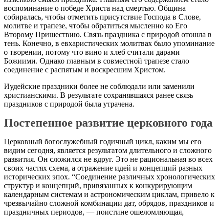
воспоминание о победе Христа над смертью. Община
собиралась, чтобы отметить присутствие Господа в Слове,
молитве и трапезе, чтобы обратиться мысленно ко Его
Второму Пришествию. Связь праздника с природой отошла в
тень. Конечно, в евхаристических молитвах было упоминание
о творении, потому что вино и хлеб считали дарами
Божиими. Однако главным в совместной трапезе стало
соединение с распятым и воскресшим Христом.
Иудейские праздники более не соблюдали или заменили
христианскими. В результате сохранявшаяся ранее связь
праздников с природой была утрачена.
Постепенное развитие церковного года
Церковный богослужебный годичный цикл, каким мы его
видим сегодня, является результатом длительного и сложного
развития. Он сложился не вдруг. Это не рациональная во всех
своих частях схема, а отражение идей и концепций разных
исторических эпох. “Соединение различных хронологических
структур и концепций, привязанных к конкурирующим
календарным системам и астрономическим циклам, привело к
чрезвычайно сложной комбинации дат, обрядов, праздников и
праздничных периодов, — поистине ошеломляющая,