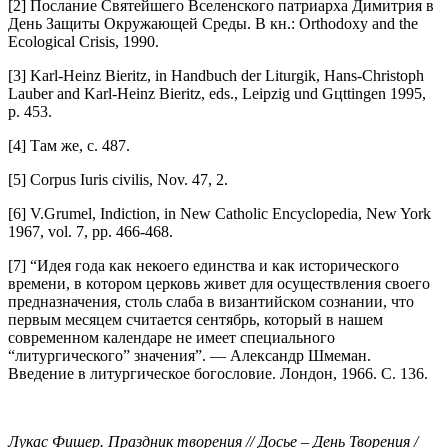
[2] Послание Святейшего Вселенского патриарха Димитрия в
День Защиты Окружающей Среды. В кн.: Orthodoxy and the
Ecological Crisis, 1990.
[3] Karl-Heinz Bieritz, in Handbuch der Liturgik, Hans-Christoph
Lauber and Karl-Heinz Bieritz, eds., Leipzig und Gцttingen 1995,
p. 453.
[4] Там же, с. 487.
[5] Corpus Iuris civilis, Nov. 47, 2.
[6] V.Grumel, Indiction, in New Catholic Encyclopedia, New York
1967, vol. 7, pp. 466-468.
[7] “Идея года как некоего единства и как исторического
времени, в котором церковь живет для осуществления своего
предназначения, столь слаба в византийском сознании, что
первым месяцем считается сентябрь, который в нашем
современном календаре не имеет специального
“литургического” значения”. — Александр Шмеман.
Введение в литургическое богословие. Лондон, 1966. С. 136.
Лукас Фишер. Праздник творения // Досье – День Творения /