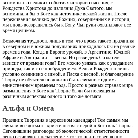
вспомнить о великих событиях истории спасения, с
Рождества Христова до излияния Духа Святого, мы
вспоминали бы о Боге как источнике всякой жизни. После
переживания великих дел Божиих, совершенных в истории,
мы вновь возвращались бы к Богу, Чьи руки охватывают все
время целиком.
Возможная трудность лишь в том, что время такого праздника
в северном и в южном полушариях приходилось бы на разные
времена года. Когда в Европе урожай, в Аргентине, Южной
Африке и Австралии — весна. Но разве день Создателя
зависит от времени года? Его можно увязать как с увяданием
природы, так и с ее пробуждением. Ведь и Рождество лишь
условно соединено с зимой, а Пасха с весной, и благодарение
Творцу не обязательно должно быть связано с одним-
единственным временем года. Просто в разных странах мира
размышления о Боге как Творце были бы посвящены
различным аспектам одного и того же догмата.
Альфа и Омега
Праздник Творения в церковном календаре! Тем самым мы
связали все догматы христианства с верой в Бога как Творца.
Сегодняшние разговоры об экологической ответственности
легко оставляют впечатление, что это нечто совершенно