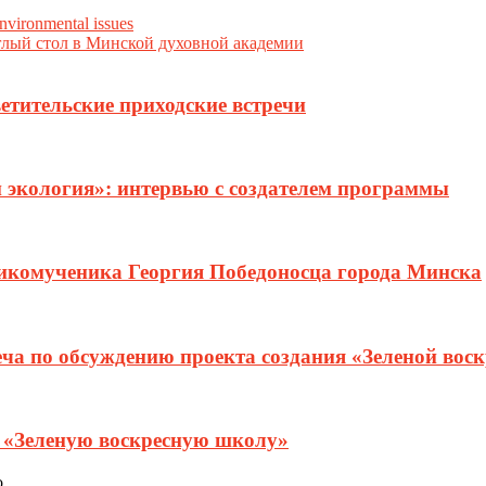
environmental issues
глый стол в Минской духовной академии
етительские приходские встречи
и экология»: интервью с создателем программы
ликомученика Георгия Победоносца города Минска
еча по обсуждению проекта создания «Зеленой вос
т «Зеленую воскресную школу»
о