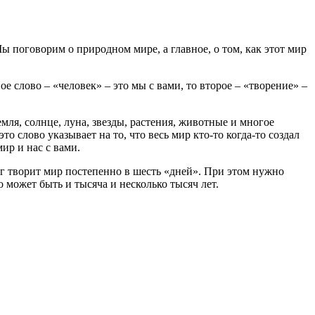
Мы поговорим о природном мире, а главное, о том, как этот мир
е слово – «человек» – это мы с вами, то второе – «творение» –
емля, солнце, луна, звезды, растения, животные и многое
то слово указывает на то, что весь мир кто-то когда-то создал
ир и нас с вами.
ог творит мир постепенно в шесть «дней». При этом нужно
 может быть и тысяча и несколько тысяч лет.