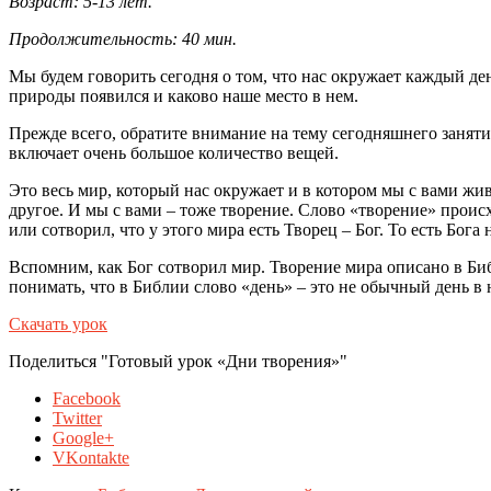
Возраст: 5-13 лет.
Продолжительность: 40 мин.
Мы будем говорить сегодня о том, что нас окружает каждый ден
природы появился и каково наше место в нем.
Прежде всего, обратите внимание на тему сегодняшнего занятия.
включает очень большое количество вещей.
Это весь мир, который нас окружает и в котором мы с вами живе
другое. И мы с вами – тоже творение. Слово «творение» происход
или сотворил, что у этого мира есть Творец – Бог. То есть Бог
Вспомним, как Бог сотворил мир. Творение мира описано в Биб
понимать, что в Библии слово «день» – это не обычный день в
Скачать урок
Поделиться "Готовый урок «Дни творения»"
Facebook
Twitter
Google+
VKontakte