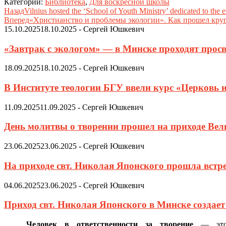
Категории:
Библиотека
,
Для воскресной школы
Назад
Vilnius hosted the ‘School of Youth Ministry’ dedicated to the 
Вперед
«Христианство и проблемы экологии». Как прошел кру
15.10.2025
18.10.2025
-
Сергей Юшкевич
«Завтрак с экологом» — в Минске проходят просв
18.09.2025
18.10.2025
-
Сергей Юшкевич
В Институте теологии БГУ ввели курс «Церковь 
11.09.2025
11.09.2025
-
Сергей Юшкевич
День молитвы о творении прошел на приходе Ве
23.06.2025
23.06.2025
-
Сергей Юшкевич
На приходе свт. Николая Японского прошла встр
04.06.2025
23.06.2025
-
Сергей Юшкевич
Приход свт. Николая Японского в Минске создае
Человек в ответственности за творение
— эт