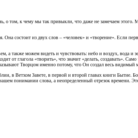
ь, о том, к чему мы так привыкли, что даже не замечаем этого. 
 Она состоит из двух слов – «человек» и «творение». Если перво
м, а также можем видеть и чувствовать: небо и воздух, вода и з
ит от глагола «творить», что значит «делать, создавать». Само э
а называют Творцом именно потому, что Он создал весь видимый м
лии, в Ветхом Завете, в первой и второй главах книги Бытие. Б
 нашем понимании слова, а неопределенный отрезок времени. Это