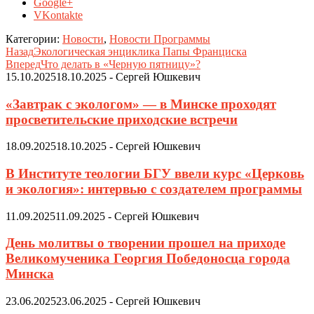
Google+
VKontakte
Категории:
Новости
,
Новости Программы
Назад
Экологическая энциклика Папы Франциска
Вперед
Что делать в «Черную пятницу»?
15.10.2025
18.10.2025
-
Сергей Юшкевич
«Завтрак с экологом» — в Минске проходят
просветительские приходские встречи
18.09.2025
18.10.2025
-
Сергей Юшкевич
В Институте теологии БГУ ввели курс «Церковь
и экология»: интервью с создателем программы
11.09.2025
11.09.2025
-
Сергей Юшкевич
День молитвы о творении прошел на приходе
Великомученика Георгия Победоносца города
Минска
23.06.2025
23.06.2025
-
Сергей Юшкевич