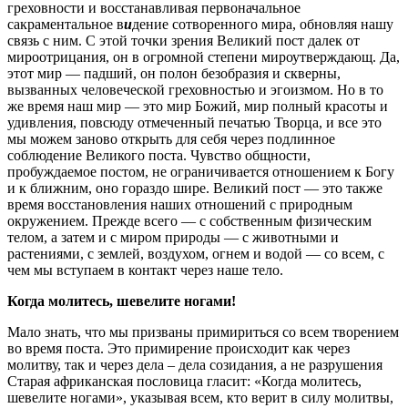
греховности и восстанавливая первоначальное
сакраментальное в
и
дение сотворенного мира, обновляя нашу
связь с ним. С этой точки зрения Великий пост далек от
мироотрицания, он в огромной степени мироутверждающ. Да,
этот мир — падший, он полон безобразия и скверны,
вызванных человеческой греховностью и эгоизмом. Но в то
же время наш мир — это мир Божий, мир полный красоты и
удивления, повсюду отмеченный печатью Творца, и все это
мы можем заново открыть для себя через подлинное
соблюдение Великого поста. Чувство общности,
пробуждаемое постом, не ограничивается отношением к Богу
и к ближним, оно гораздо шире. Великий пост — это также
время восстановления наших отношений с природным
окружением. Прежде всего — с собственным физическим
телом, а затем и с миром природы — с животными и
растениями, с землей, воздухом, огнем и водой — со всем, с
чем мы вступаем в контакт через наше тело.
Когда молитесь, шевелите ногами!
Мало знать, что мы призваны примириться со всем творением
во время поста. Это примирение происходит как через
молитву, так и через дела – дела созидания, а не разрушения
Старая африканская пословица гласит: «Когда молитесь,
шевелите ногами», указывая всем, кто верит в силу молитвы,