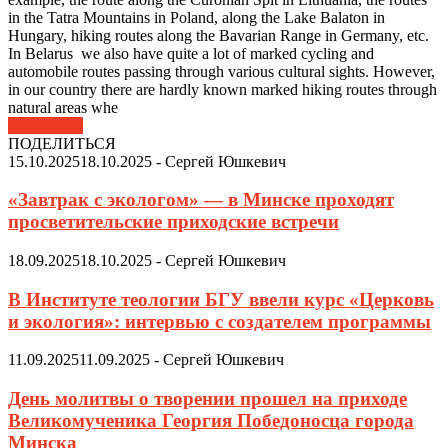
in the Tatra Mountains in Poland, along the Lake Balaton in
Hungary, hiking routes along the Bavarian Range in Germany, etc.
In Belarus we also have quite a lot of marked cycling and
automobile routes passing through various cultural sights. However,
in our country there are hardly known marked hiking routes through
natural areas whe
Подробнее
ПОДЕЛИТЬСЯ
15.10.2025
18.10.2025
-
Сергей Юшкевич
«Завтрак с экологом» — в Минске проходят
просветительские приходские встречи
18.09.2025
18.10.2025
-
Сергей Юшкевич
В Институте теологии БГУ ввели курс «Церковь
и экология»: интервью с создателем программы
11.09.2025
11.09.2025
-
Сергей Юшкевич
День молитвы о творении прошел на приходе
Великомученика Георгия Победоносца города
Минска