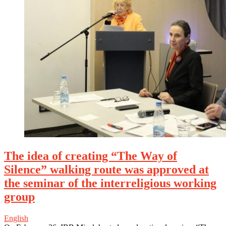
The idea of creating “The Way of
Silence” walking route was approved at
the seminar of the interreligious working
group
English