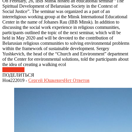
On February, 26, IBB Minsk hosted an educational seminar “The
Spiritual Development of Belarusian Society in the Context of
Social Justice”. The seminar was organized as a part of an
interreligious working group at the Minsk International Educational
Center in the name of Johanes Rau (IBB Minsk). In addition to
discussing the social work experience in religious communities,
participants outlined the topic of the next seminar, which will be
held in May 2020 and will be devoted to the contribution of
Belarusian religious communities to solving environmental problems
within the framework of sustainable development. Sergey
Yushkevich, the head of the “Church and Environment” department
of the Center for environmental solutions, told the participants about
the idea of creating a walking ecol
Подробнее
ПОДЕЛИТЬСЯ
Ноя
22
2019
-
Сергей Юшкевич
Нет
Ответов