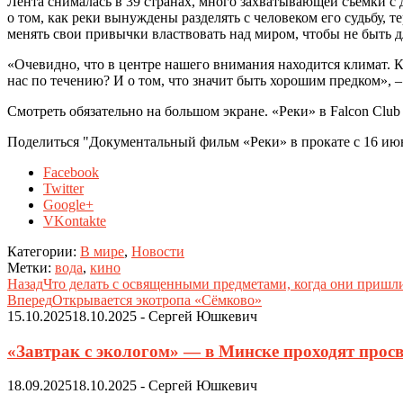
Лента снималась в 39 странах, много захватывающей съемки с 
о том, как реки вынуждены разделять с человеком его судьбу, 
менять свои привычки властвовать над миром, чтобы не быть д
«Очевидно, что в центре нашего внимания находится климат. Ка
нас по течению? И о том, что значит быть хорошим предком»
Смотреть обязательно на большом экране. «Реки» в Falcon Club
Поделиться "Документальный фильм «Реки» в прокате с 16 ию
Facebook
Twitter
Google+
VKontakte
Категории:
В мире
,
Новости
Метки:
вода
,
кино
Назад
Что делать с освященными предметами, когда они пришли
Вперед
Открывается экотропа «Сёмково»
15.10.2025
18.10.2025
-
Сергей Юшкевич
«Завтрак с экологом» — в Минске проходят просв
18.09.2025
18.10.2025
-
Сергей Юшкевич