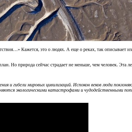
твия…» Кажется, это о людях. А еще о реках, так описывает их
лан. Но природа сейчас страдает не меньше, чем человек. Эта л
ения и гибели мировых цивилизаций. Испокон веков люди поклон
няются экологическими катастрофами и чудодейственными попы