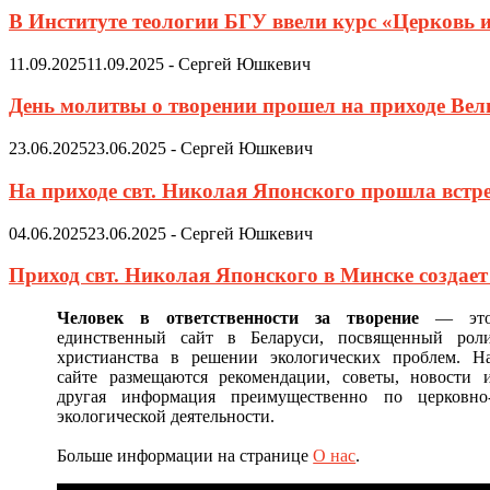
В Институте теологии БГУ ввели курс «Церковь 
11.09.2025
11.09.2025
-
Сергей Юшкевич
День молитвы о творении прошел на приходе Ве
23.06.2025
23.06.2025
-
Сергей Юшкевич
На приходе свт. Николая Японского прошла встр
04.06.2025
23.06.2025
-
Сергей Юшкевич
Приход свт. Николая Японского в Минске создае
Человек в ответственности за творение
— эт
единственный сайт в Беларуси, посвященный рол
христианства в решении экологических проблем. Н
сайте размещаются рекомендации, советы, новости 
другая информация преимущественно по церковно
экологической деятельности.
Больше информации на странице
О нас
.