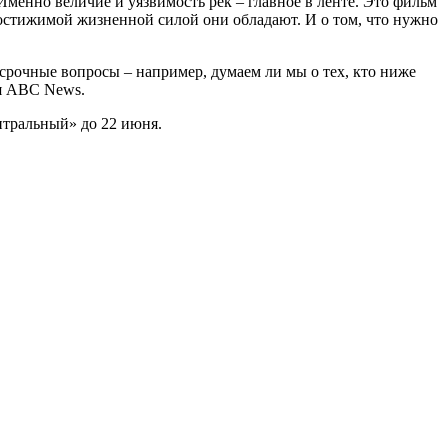
менно величие и уязвимость рек – главное в ленте. Это фильм
непостижимой жизненной силой они обладают. И о том, что нужно
е срочные вопросы – например, думаем ли мы о тех, кто ниже
ля ABC News.
ентральный» до 22 июня.