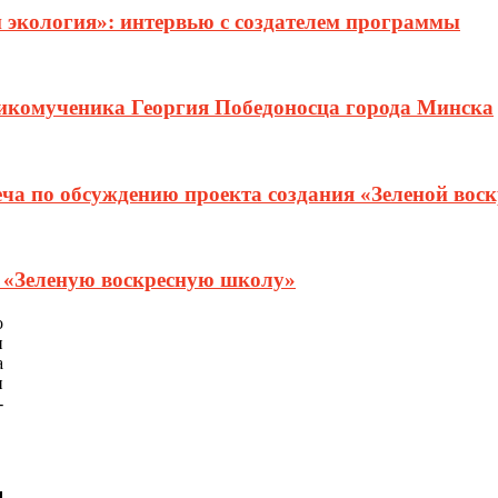
и экология»: интервью с создателем программы
ликомученика Георгия Победоносца города Минска
еча по обсуждению проекта создания «Зеленой вос
т «Зеленую воскресную школу»
о
и
а
и
-