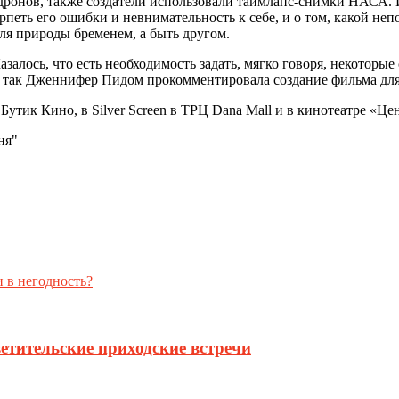
дронов, также создатели использовали таймлапс-снимки НАСА. И
терпеть его ошибки и невнимательность к себе, и о том, какой 
ля природы бременем, а быть другом.
залось, что есть необходимость задать, мягко говоря, некоторы
, – так Дженнифер Пидом прокомментировала создание фильма д
 Бутик Кино, в Silver Screen в ТРЦ Dana Mall и в кинотеатре «Ц
ня"
 в негодность?
етительские приходские встречи