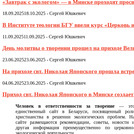
«Завтрак с экологом» — в Минске проходят просв
18.09.2025
18.10.2025
-
Сергей Юшкевич
В Институте теологии БГУ ввели курс «Церковь 
11.09.2025
11.09.2025
-
Сергей Юшкевич
День молитвы о творении прошел на приходе Ве
23.06.2025
23.06.2025
-
Сергей Юшкевич
На приходе свт. Николая Японского прошла встр
04.06.2025
23.06.2025
-
Сергей Юшкевич
Приход свт. Николая Японского в Минске создае
Человек в ответственности за творение
— эт
единственный сайт в Беларуси, посвященный рол
христианства в решении экологических проблем. Н
сайте размещаются рекомендации, советы, новости 
другая информация преимущественно по церковно
экологической деятельности.