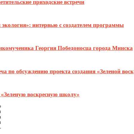
етительские приходские встречи
и экология»: интервью с создателем программы
ликомученика Георгия Победоносца города Минска
еча по обсуждению проекта создания «Зеленой вос
т «Зеленую воскресную школу»
о
и
а
и
-