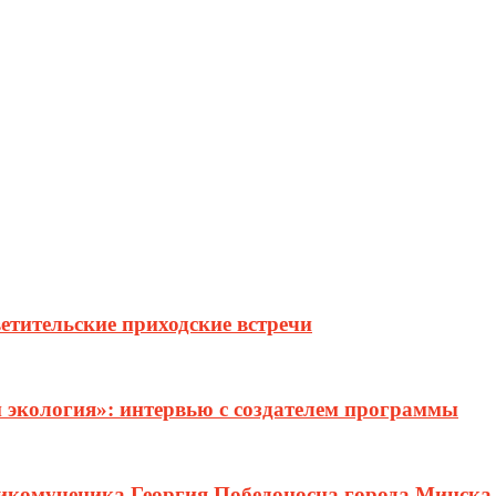
етительские приходские встречи
и экология»: интервью с создателем программы
ликомученика Георгия Победоносца города Минска