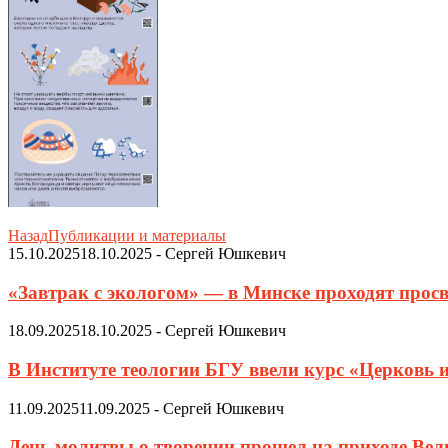
Назад
Публикации и материалы
15.10.2025
18.10.2025
-
Сергей Юшкевич
«Завтрак с экологом» — в Минске проходят просв
18.09.2025
18.10.2025
-
Сергей Юшкевич
В Институте теологии БГУ ввели курс «Церковь 
11.09.2025
11.09.2025
-
Сергей Юшкевич
День молитвы о творении прошел на приходе Ве