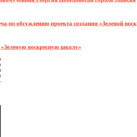
еча по обсуждению проекта создания «Зеленой вос
т «Зеленую воскресную школу»
о
и
а
и
-