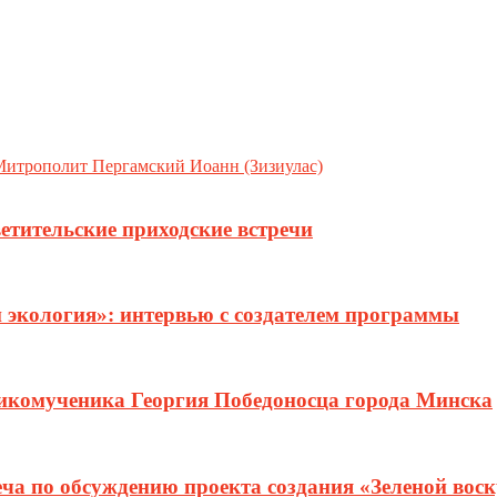
Митрополит Пергамский Иоанн (Зизиулас)
етительские приходские встречи
и экология»: интервью с создателем программы
ликомученика Георгия Победоносца города Минска
еча по обсуждению проекта создания «Зеленой вос