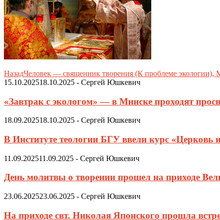
Назад
Человек — священник творения (К проблеме экологии), 
15.10.2025
18.10.2025
-
Сергей Юшкевич
«Завтрак с экологом» — в Минске проходят просв
18.09.2025
18.10.2025
-
Сергей Юшкевич
В Институте теологии БГУ ввели курс «Церковь 
11.09.2025
11.09.2025
-
Сергей Юшкевич
День молитвы о творении прошел на приходе Ве
23.06.2025
23.06.2025
-
Сергей Юшкевич
На приходе свт. Николая Японского прошла встр