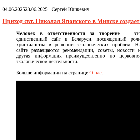
04.06.2025
23.06.2025
-
Сергей Юшкевич
Приход свт. Николая Японского в Минске создае
Человек в ответственности за творение
— эт
единственный сайт в Беларуси, посвященный рол
христианства в решении экологических проблем. Н
сайте размещаются рекомендации, советы, новости 
другая информация преимущественно по церковно
экологической деятельности.
Больше информации на странице
О нас
.