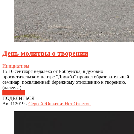
День молитвы о творении
Инициативы
15-16 сентября недалеко от Бобруйска, в духовно
просветительском центре "Дружба" прошел образовательный
семинар, посвященный бережному отношению к творению.
(далее…)
Подробнее
ПОДЕЛИТЬСЯ
Авг
11
2019
-
Сергей Юшкевич
Нет
Ответов