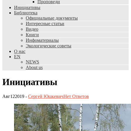
Проповеди
Инициативы
Библиотека
Официальные документы
Интересные статьи
Видео
Книги
Инфоматериалы
Экологические советы
О нас
EN
NEWS
About us
Инициативы
Авг
12
2019
-
Сергей Юшкевич
Нет
Ответов