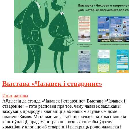
Выстава «Чалавек і стварэнне»
Инициативы
Аўдыёгід да стэнда «Чалавек і стварэнне» Выстава «Чалавек і
стварэнне» – гэта расповед пра тое, чаму чалавек закліканы
захоўваць прыроду і клапаціцца аб нашым агульным доме –
планеце Зямля. Мэта выставы – абапіраючыся на хрысціянскія
каштоўнасці, прадэманстраваць розныя спосабы ўдзелу
хрысціян у клопаце аб стварэнні і раскрыць ролю чалавека і