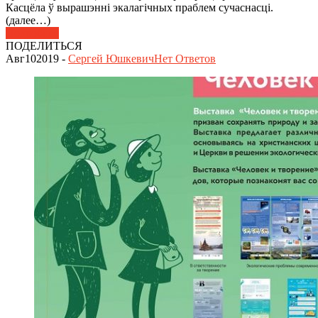
Касцёла ў вырашэнні экалагічных праблем сучаснасці.
(далее…)
Подробнее
ПОДЕЛИТЬСЯ
Авг
10
2019
-
Сергей Юшкевич
Нет
Ответов