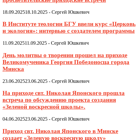
18.09.2025
18.10.2025
-
Сергей Юшкевич
В Институте теологии БГУ ввели курс «Церковь
и экология»: интервью с создателем программы
11.09.2025
11.09.2025
-
Сергей Юшкевич
День молитвы о творении прошел на приходе
Великомученика Георгия Победоносца города
Минска
23.06.2025
23.06.2025
-
Сергей Юшкевич
На приходе свт. Николая Японского прошла
встреча по обсуждению проекта создания
«Зеленой воскресной школы».
04.06.2025
23.06.2025
-
Сергей Юшкевич
Приход свт. Николая Японского в Минске
создает «Зеленую воскресную школу»