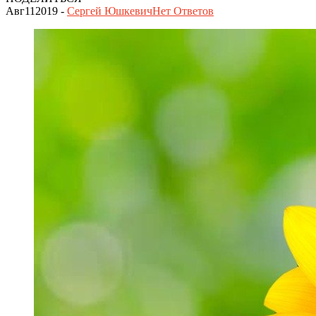
Авг
11
2019
-
Сергей Юшкевич
Нет
Ответов