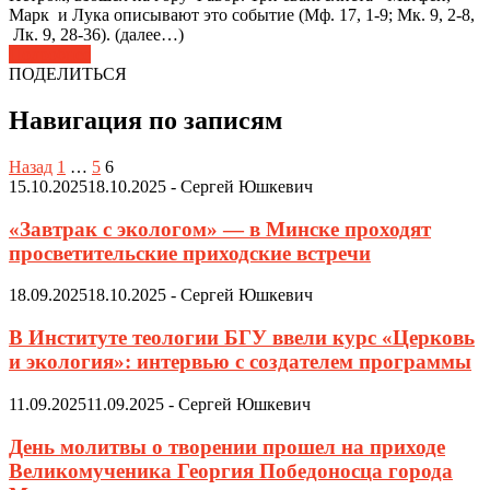
Марк и Лука описывают это событие (Мф. 17, 1-9; Мк. 9, 2-8,
Лк. 9, 28-36). (далее…)
Подробнее
ПОДЕЛИТЬСЯ
Навигация по записям
Назад
1
…
5
6
15.10.2025
18.10.2025
-
Сергей Юшкевич
«Завтрак с экологом» — в Минске проходят
просветительские приходские встречи
18.09.2025
18.10.2025
-
Сергей Юшкевич
В Институте теологии БГУ ввели курс «Церковь
и экология»: интервью с создателем программы
11.09.2025
11.09.2025
-
Сергей Юшкевич
День молитвы о творении прошел на приходе
Великомученика Георгия Победоносца города