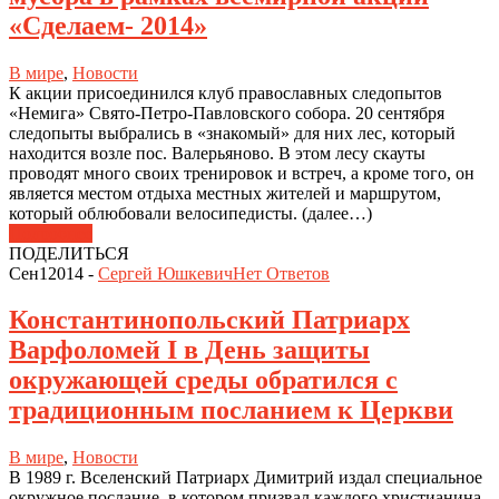
«Сделаем- 2014»
В мире
,
Новости
К акции присоединился клуб православных следопытов
«Немига» Свято-Петро-Павловского собора. 20 сентября
следопыты выбрались в «знакомый» для них лес, который
находится возле пос. Валерьяново. В этом лесу скауты
проводят много своих тренировок и встреч, а кроме того, он
является местом отдыха местных жителей и маршрутом,
который облюбовали велосипедисты. (далее…)
Подробнее
ПОДЕЛИТЬСЯ
Сен
1
2014
-
Сергей Юшкевич
Нет
Ответов
Константинопольский Патриарх
Варфоломей I в День защиты
окружающей среды обратился с
традиционным посланием к Церкви
В мире
,
Новости
В 1989 г. Вселенский Патриарх Димитрий издал специальное
окружное послание, в котором призвал каждого христианина