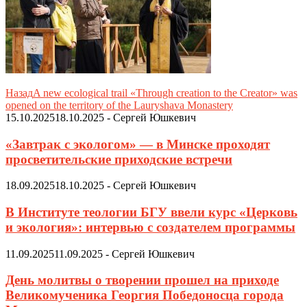
Назад
A new ecological trail «Through creation to the Creator» was
opened on the territory of the Lauryshava Monastery
15.10.2025
18.10.2025
-
Сергей Юшкевич
«Завтрак с экологом» — в Минске проходят
просветительские приходские встречи
18.09.2025
18.10.2025
-
Сергей Юшкевич
В Институте теологии БГУ ввели курс «Церковь
и экология»: интервью с создателем программы
11.09.2025
11.09.2025
-
Сергей Юшкевич
День молитвы о творении прошел на приходе
Великомученика Георгия Победоносца города