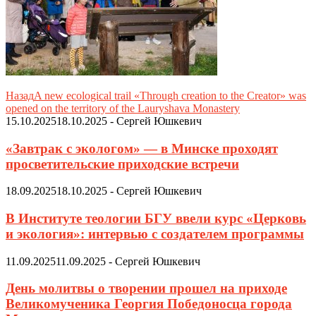
Назад
A new ecological trail «Through creation to the Creator» was
opened on the territory of the Lauryshava Monastery
15.10.2025
18.10.2025
-
Сергей Юшкевич
«Завтрак с экологом» — в Минске проходят
просветительские приходские встречи
18.09.2025
18.10.2025
-
Сергей Юшкевич
В Институте теологии БГУ ввели курс «Церковь
и экология»: интервью с создателем программы
11.09.2025
11.09.2025
-
Сергей Юшкевич
День молитвы о творении прошел на приходе
Великомученика Георгия Победоносца города