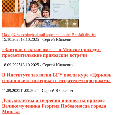
Назад
New ecological trail appeared in the Braslaŭ district
15.10.2025
18.10.2025
-
Сергей Юшкевич
«Завтрак с экологом» — в Минске проходят
просветительские приходские встречи
18.09.2025
18.10.2025
-
Сергей Юшкевич
В Институте теологии БГУ ввели курс «Церковь
и экология»: интервью с создателем программы
11.09.2025
11.09.2025
-
Сергей Юшкевич
День молитвы о творении прошел на приходе
Великомученика Георгия Победоносца города
Минска