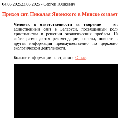
04.06.2025
23.06.2025
-
Сергей Юшкевич
Приход свт. Николая Японского в Минске создае
Человек в ответственности за творение
— эт
единственный сайт в Беларуси, посвященный рол
христианства в решении экологических проблем. Н
сайте размещаются рекомендации, советы, новости 
другая информация преимущественно по церковно
экологической деятельности.
Больше информации на странице
О нас
.