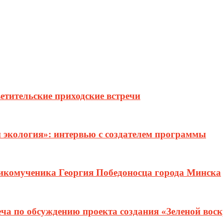
етительские приходские встречи
и экология»: интервью с создателем программы
ликомученика Георгия Победоносца города Минска
еча по обсуждению проекта создания «Зеленой вос