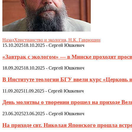
Назад
Христианство и экология, Н.К. Гаврюшин
15.10.2025
18.10.2025
-
Сергей Юшкевич
«Завтрак с экологом» — в Минске проходят просв
18.09.2025
18.10.2025
-
Сергей Юшкевич
В Институте теологии БГУ ввели курс «Церковь 
11.09.2025
11.09.2025
-
Сергей Юшкевич
День молитвы о творении прошел на приходе Ве
23.06.2025
23.06.2025
-
Сергей Юшкевич
На приходе свт. Николая Японского прошла встр