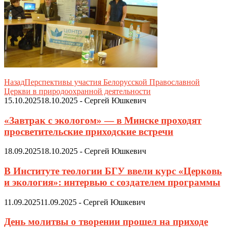
Назад
Перспективы участия Белорусской Православной
Церкви в природоохранной деятельности
15.10.2025
18.10.2025
-
Сергей Юшкевич
«Завтрак с экологом» — в Минске проходят
просветительские приходские встречи
18.09.2025
18.10.2025
-
Сергей Юшкевич
В Институте теологии БГУ ввели курс «Церковь
и экология»: интервью с создателем программы
11.09.2025
11.09.2025
-
Сергей Юшкевич
День молитвы о творении прошел на приходе