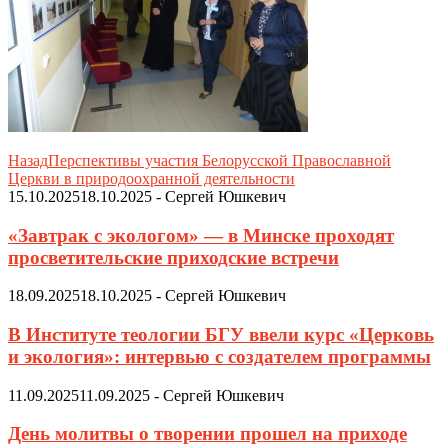
Назад
Перспективы участия Белорусской Православной
Церкви в природоохранной деятельности
15.10.2025
18.10.2025
-
Сергей Юшкевич
«Завтрак с экологом» — в Минске проходят
просветительские приходские встречи
18.09.2025
18.10.2025
-
Сергей Юшкевич
В Институте теологии БГУ ввели курс «Церковь
и экология»: интервью с создателем программы
11.09.2025
11.09.2025
-
Сергей Юшкевич
День молитвы о творении прошел на приходе