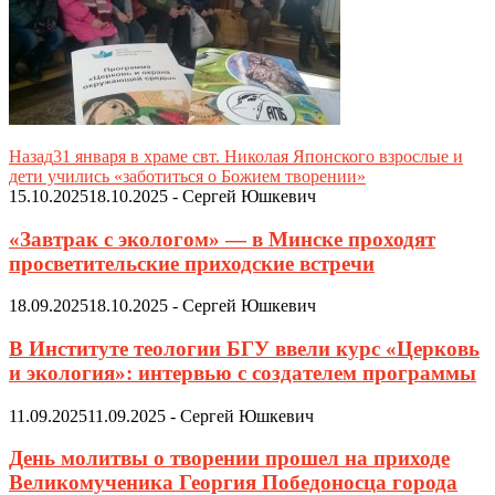
Назад
31 января в храме свт. Николая Японского взрослые и
дети учились «заботиться о Божием творении»
15.10.2025
18.10.2025
-
Сергей Юшкевич
«Завтрак с экологом» — в Минске проходят
просветительские приходские встречи
18.09.2025
18.10.2025
-
Сергей Юшкевич
В Институте теологии БГУ ввели курс «Церковь
и экология»: интервью с создателем программы
11.09.2025
11.09.2025
-
Сергей Юшкевич
День молитвы о творении прошел на приходе
Великомученика Георгия Победоносца города