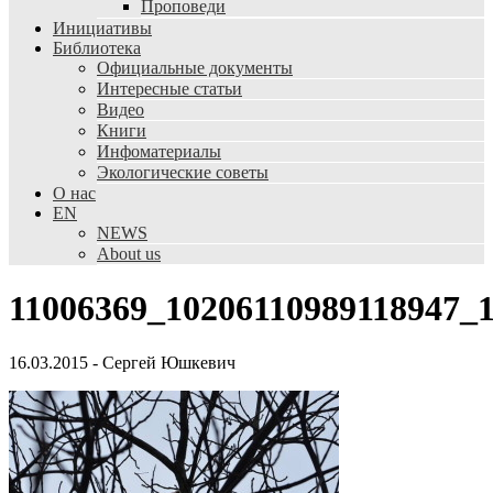
Проповеди
Инициативы
Библиотека
Официальные документы
Интересные статьи
Видео
Книги
Инфоматериалы
Экологические советы
О нас
EN
NEWS
About us
11006369_10206110989118947_
16.03.2015
-
Сергей Юшкевич