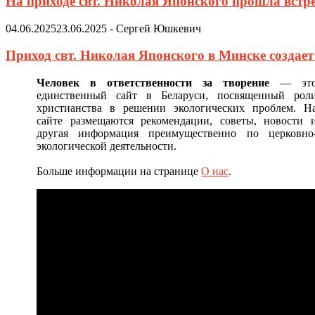
На приходе свт. Николая Японского прошла встр
04.06.2025
23.06.2025
-
Сергей Юшкевич
Приход свт. Николая Японского в Минске создае
Человек в ответственности за творение
— эт
единственный сайт в Беларуси, посвященный рол
христианства в решении экологических проблем. Н
сайте размещаются рекомендации, советы, новости 
другая информация преимущественно по церковно
экологической деятельности.
Больше информации на странице
О нас
.