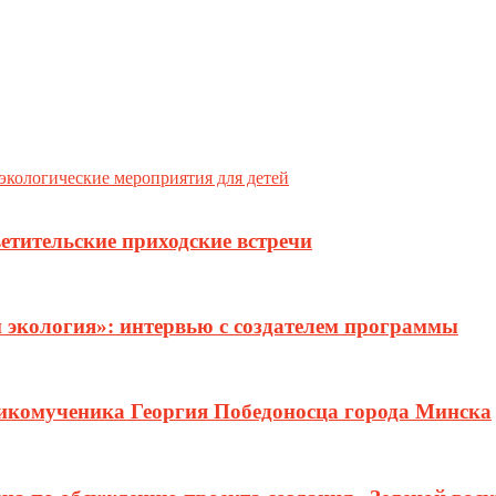
 экологические мероприятия для детей
етительские приходские встречи
и экология»: интервью с создателем программы
ликомученика Георгия Победоносца города Минска