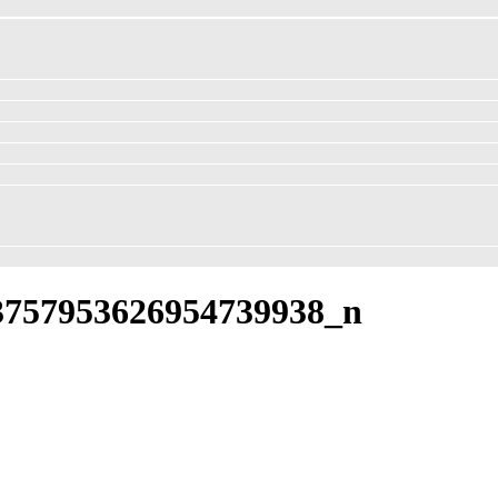
3757953626954739938_n