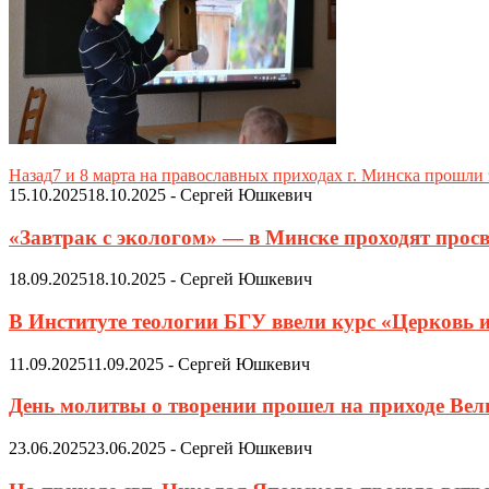
Назад
7 и 8 марта на православных приходах г. Минска прошли
15.10.2025
18.10.2025
-
Сергей Юшкевич
«Завтрак с экологом» — в Минске проходят просв
18.09.2025
18.10.2025
-
Сергей Юшкевич
В Институте теологии БГУ ввели курс «Церковь 
11.09.2025
11.09.2025
-
Сергей Юшкевич
День молитвы о творении прошел на приходе Ве
23.06.2025
23.06.2025
-
Сергей Юшкевич