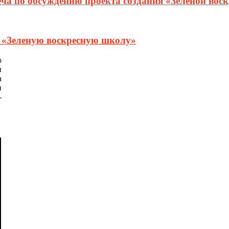
еча по обсуждению проекта создания «Зеленой вос
т «Зеленую воскресную школу»
о
и
а
и
-