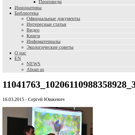
Проповеди
Инициативы
Библиотека
Официальные документы
Интересные статьи
Видео
Книги
Инфоматериалы
Экологические советы
О нас
EN
NEWS
About us
11041763_10206110988358928_
16.03.2015
-
Сергей Юшкевич