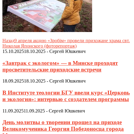
Назад
9 апреля акцию «Зробім» провели прихожане храма свт.
Николая Японского (фоторепортаж)
15.10.2025
18.10.2025
-
Сергей Юшкевич
«Завтрак с экологом» — в Минске проходят
просветительские приходские встречи
18.09.2025
18.10.2025
-
Сергей Юшкевич
В Институте теологии БГУ ввели курс «Церковь
и экология»: интервью с создателем программы
11.09.2025
11.09.2025
-
Сергей Юшкевич
День молитвы о творении прошел на приходе
Великомученика Георгия Победоносца города