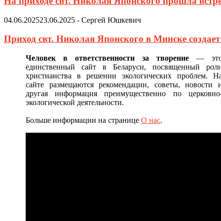
На приходе свт. Николая Японского прошла встр
04.06.2025
23.06.2025
-
Сергей Юшкевич
Приход свт. Николая Японского в Минске создае
Человек в ответственности за творение
— эт
единственный сайт в Беларуси, посвященный рол
христианства в решении экологических проблем. Н
сайте размещаются рекомендации, советы, новости 
другая информация преимущественно по церковно
экологической деятельности.
Больше информации на странице
О нас
.