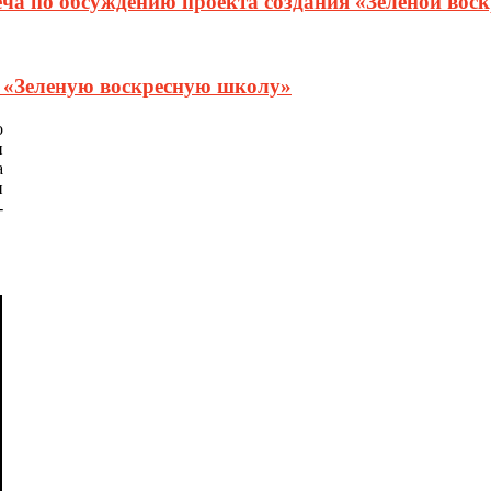
еча по обсуждению проекта создания «Зеленой вос
т «Зеленую воскресную школу»
о
и
а
и
-