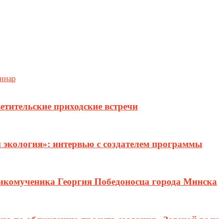
минар
етительские приходские встречи
и экология»: интервью с создателем программы
ликомученика Георгия Победоносца города Минска