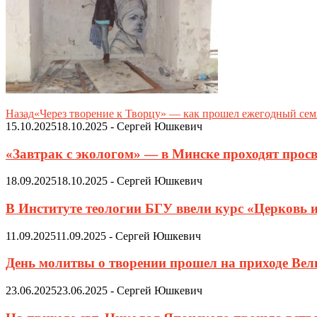
Назад
«Через творение к Творцу» — как прошел ежегодный се
15.10.2025
18.10.2025
-
Сергей Юшкевич
«Завтрак с экологом» — в Минске проходят просв
18.09.2025
18.10.2025
-
Сергей Юшкевич
В Институте теологии БГУ ввели курс «Церковь 
11.09.2025
11.09.2025
-
Сергей Юшкевич
День молитвы о творении прошел на приходе Ве
23.06.2025
23.06.2025
-
Сергей Юшкевич