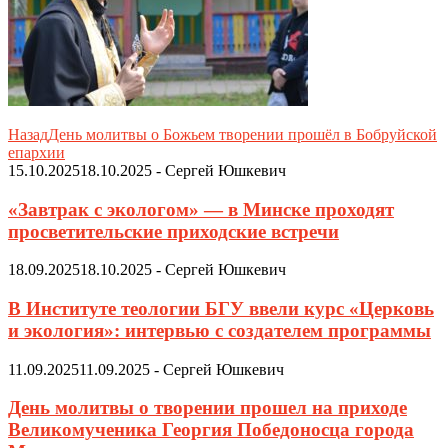
Назад
День молитвы о Божьем творении прошёл в Бобруйской
епархии
15.10.2025
18.10.2025
-
Сергей Юшкевич
«Завтрак с экологом» — в Минске проходят
просветительские приходские встречи
18.09.2025
18.10.2025
-
Сергей Юшкевич
В Институте теологии БГУ ввели курс «Церковь
и экология»: интервью с создателем программы
11.09.2025
11.09.2025
-
Сергей Юшкевич
День молитвы о творении прошел на приходе
Великомученика Георгия Победоносца города