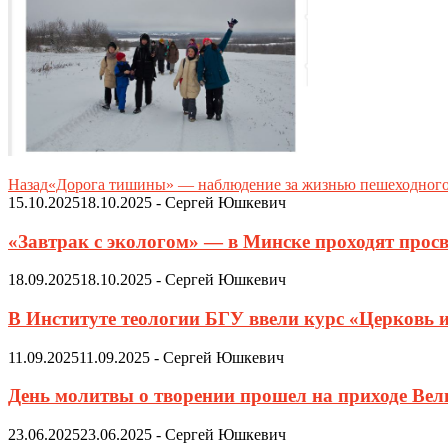
Назад
«Дорога тишины» — наблюдение за жизнью пешеходного 
15.10.2025
18.10.2025
-
Сергей Юшкевич
«Завтрак с экологом» — в Минске проходят просв
18.09.2025
18.10.2025
-
Сергей Юшкевич
В Институте теологии БГУ ввели курс «Церковь 
11.09.2025
11.09.2025
-
Сергей Юшкевич
День молитвы о творении прошел на приходе Ве
23.06.2025
23.06.2025
-
Сергей Юшкевич