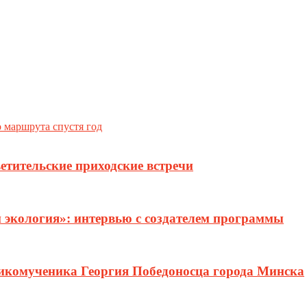
маршрута спустя год
етительские приходские встречи
и экология»: интервью с создателем программы
ликомученика Георгия Победоносца города Минска