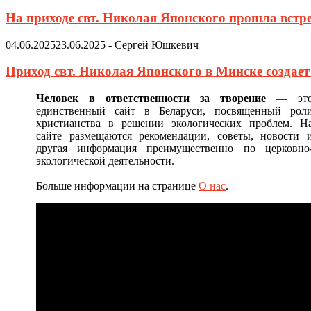
На приходе свт. Николая Японского прошла встр
04.06.2025
23.06.2025
-
Сергей Юшкевич
Приход свт. Николая Японского в Минске создае
Человек в ответственности за творение
— эт
единственный сайт в Беларуси, посвященный рол
христианства в решении экологических проблем. Н
сайте размещаются рекомендации, советы, новости 
другая информация преимущественно по церковно
экологической деятельности.
Больше информации на странице
О нас
.