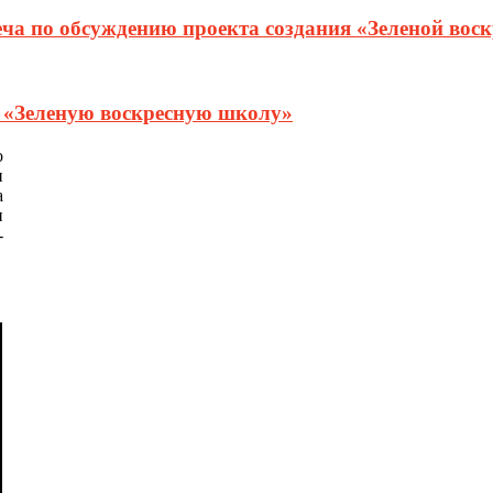
еча по обсуждению проекта создания «Зеленой вос
т «Зеленую воскресную школу»
о
и
а
и
-