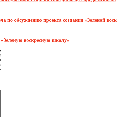
еча по обсуждению проекта создания «Зеленой вос
т «Зеленую воскресную школу»
о
и
а
и
-