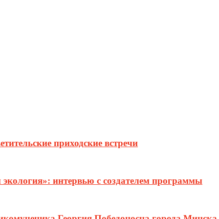
етительские приходские встречи
и экология»: интервью с создателем программы
ликомученика Георгия Победоносца города Минска