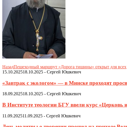
Назад
Пешеходный маршрут «Дорога тишины» открыт для всех
15.10.2025
18.10.2025
-
Сергей Юшкевич
«Завтрак с экологом» — в Минске проходят просв
18.09.2025
18.10.2025
-
Сергей Юшкевич
В Институте теологии БГУ ввели курс «Церковь 
11.09.2025
11.09.2025
-
Сергей Юшкевич
День молитвы о творении прошел на приходе Ве