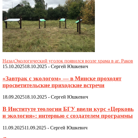
Назад
Экологический уголок появился возле храма в аг. Раков
15.10.2025
18.10.2025
-
Сергей Юшкевич
«Завтрак с экологом» — в Минске проходят
просветительские приходские встречи
18.09.2025
18.10.2025
-
Сергей Юшкевич
В Институте теологии БГУ ввели курс «Церковь
и экология»: интервью с создателем программы
11.09.2025
11.09.2025
-
Сергей Юшкевич