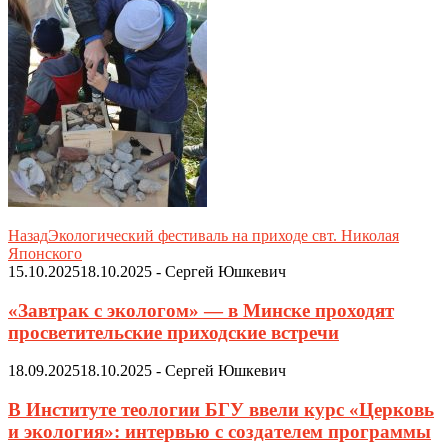
Назад
Экологический фестиваль на приходе свт. Николая
Японского
15.10.2025
18.10.2025
-
Сергей Юшкевич
«Завтрак с экологом» — в Минске проходят
просветительские приходские встречи
18.09.2025
18.10.2025
-
Сергей Юшкевич
В Институте теологии БГУ ввели курс «Церковь
и экология»: интервью с создателем программы