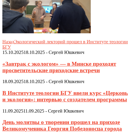
Назад
Экологический лекторий прошел в Институте теологии
БГУ
15.10.2025
18.10.2025
-
Сергей Юшкевич
«Завтрак с экологом» — в Минске проходят
просветительские приходские встречи
18.09.2025
18.10.2025
-
Сергей Юшкевич
В Институте теологии БГУ ввели курс «Церковь
и экология»: интервью с создателем программы
11.09.2025
11.09.2025
-
Сергей Юшкевич
День молитвы о творении прошел на приходе
Великомученика Георгия Победоносца города