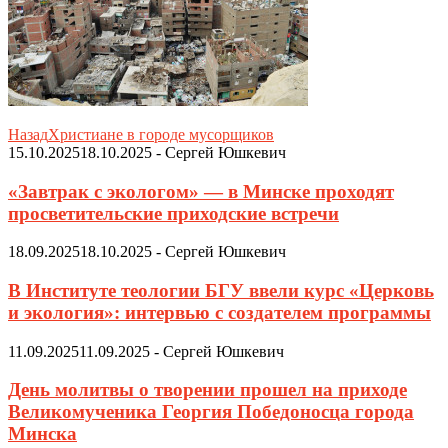
Назад
Христиане в городе мусорщиков
15.10.2025
18.10.2025
-
Сергей Юшкевич
«Завтрак с экологом» — в Минске проходят
просветительские приходские встречи
18.09.2025
18.10.2025
-
Сергей Юшкевич
В Институте теологии БГУ ввели курс «Церковь
и экология»: интервью с создателем программы
11.09.2025
11.09.2025
-
Сергей Юшкевич
День молитвы о творении прошел на приходе
Великомученика Георгия Победоносца города
Минска