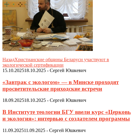
Назад
Христианские общины Беларуси участвуют в
экологической сертификации
15.10.2025
18.10.2025
-
Сергей Юшкевич
«Завтрак с экологом» — в Минске проходят
просветительские приходские встречи
18.09.2025
18.10.2025
-
Сергей Юшкевич
В Институте теологии БГУ ввели курс «Церковь
и экология»: интервью с создателем программы
11.09.2025
11.09.2025
-
Сергей Юшкевич