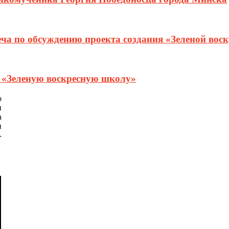
еча по обсуждению проекта создания «Зеленой вос
т «Зеленую воскресную школу»
о
и
а
и
-