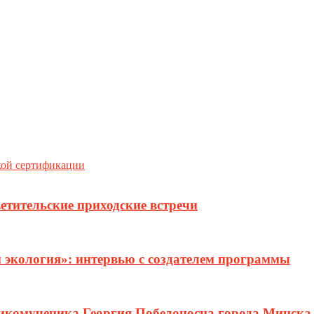
кой сертификации
етительские приходские встречи
и экология»: интервью с создателем программы
ликомученика Георгия Победоносца города Минска