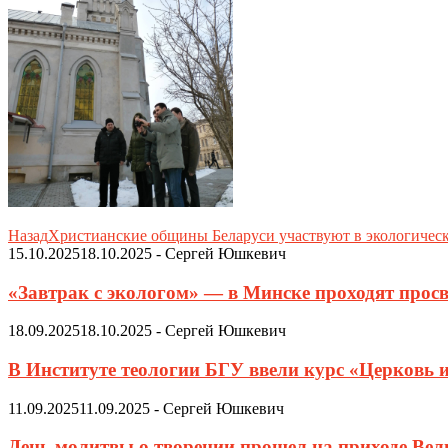
Назад
Христианские общины Беларуси участвуют в экологичес
15.10.2025
18.10.2025
-
Сергей Юшкевич
«Завтрак с экологом» — в Минске проходят просв
18.09.2025
18.10.2025
-
Сергей Юшкевич
В Институте теологии БГУ ввели курс «Церковь 
11.09.2025
11.09.2025
-
Сергей Юшкевич
День молитвы о творении прошел на приходе Ве