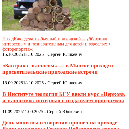
Назад
Как сделать обычный приходской «субботник»
интересным и познавательным для детей и взрослых +
фоторепоратаж
15.10.2025
18.10.2025
-
Сергей Юшкевич
«Завтрак с экологом» — в Минске проходят
просветительские приходские встречи
18.09.2025
18.10.2025
-
Сергей Юшкевич
В Институте теологии БГУ ввели курс «Церковь
и экология»: интервью с создателем программы
11.09.2025
11.09.2025
-
Сергей Юшкевич
День молитвы о творении прошел на приходе
Великомученика Георгия Победоносца города