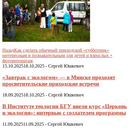
Назад
Как сделать обычный приходской «субботник»
интересным и познавательным для детей и взрослых +
фоторепоратаж
15.10.2025
18.10.2025
-
Сергей Юшкевич
«Завтрак с экологом» — в Минске проходят
просветительские приходские встречи
18.09.2025
18.10.2025
-
Сергей Юшкевич
В Институте теологии БГУ ввели курс «Церковь
и экология»: интервью с создателем программы
11.09.2025
11.09.2025
-
Сергей Юшкевич