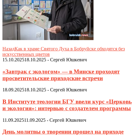
Назад
Как в храме Святого Духа в Бобруйске обходятся без
искусственных цветов
15.10.2025
18.10.2025
-
Сергей Юшкевич
«Завтрак с экологом» — в Минске проходят
просветительские приходские встречи
18.09.2025
18.10.2025
-
Сергей Юшкевич
В Институте теологии БГУ ввели курс «Церковь
и экология»: интервью с создателем программы
11.09.2025
11.09.2025
-
Сергей Юшкевич
День молитвы о творении прошел на приходе