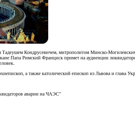
м Тадеушем Кондрусевичем, митрополитом Минско-Могилевским. 
ане Папа Римский Франциск примет на аудиенции ликвидаторов
еловек.
рхиепископ, а также католический епископ из Львова и глава Ук
квидаторов аварии на ЧАЭС"