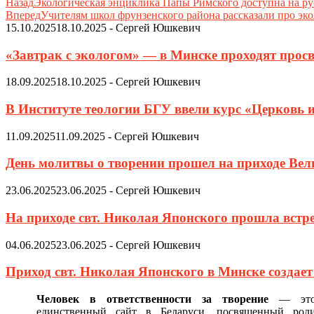
Назад
Экологическая энциклика Папы Римского доступна на ру
Вперед
Учителям школ фрунзенского района рассказали про эк
15.10.2025
18.10.2025
-
Сергей Юшкевич
«Завтрак с экологом» — в Минске проходят просв
18.09.2025
18.10.2025
-
Сергей Юшкевич
В Институте теологии БГУ ввели курс «Церковь 
11.09.2025
11.09.2025
-
Сергей Юшкевич
День молитвы о творении прошел на приходе Ве
23.06.2025
23.06.2025
-
Сергей Юшкевич
На приходе свт. Николая Японского прошла встр
04.06.2025
23.06.2025
-
Сергей Юшкевич
Приход свт. Николая Японского в Минске создае
Человек в ответственности за творение
— эт
единственный сайт в Беларуси, посвященный рол