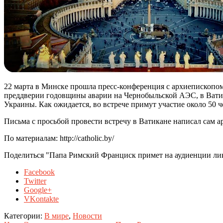
22 марта в Минске прошла пресс-конференция с архиепископо
преддверии годовщины аварии на Чернобыльской АЭС, в Ватик
Украины. Как ожидается, во встрече примут участие около 50 ч
Письма с просьбой провести встречу в Ватикане написал сам а
По материалам: http://catholic.by/
Поделиться "Папа Римский Франциск примет на аудиенции ли
Facebook
Twitter
Google+
VKontakte
Категории:
В мире
,
Новости