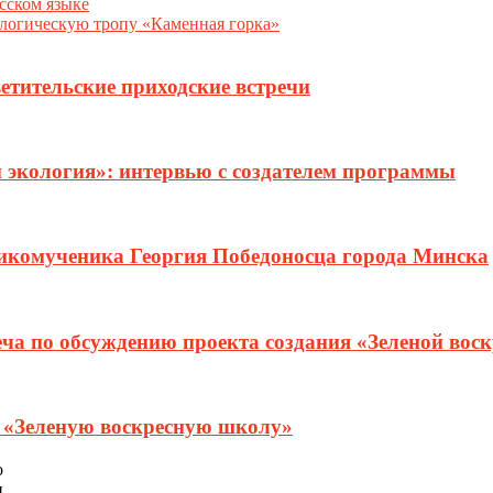
сском языке
ологическую тропу «Каменная горка»
етительские приходские встречи
и экология»: интервью с создателем программы
ликомученика Георгия Победоносца города Минска
еча по обсуждению проекта создания «Зеленой вос
т «Зеленую воскресную школу»
о
и