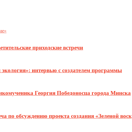
ие»
етительские приходские встречи
и экология»: интервью с создателем программы
ликомученика Георгия Победоносца города Минска
еча по обсуждению проекта создания «Зеленой вос