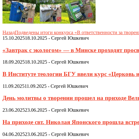
Назад
Подведены итоги конкурса «В ответственности за творен
15.10.2025
18.10.2025
-
Сергей Юшкевич
«Завтрак с экологом» — в Минске проходят просв
18.09.2025
18.10.2025
-
Сергей Юшкевич
В Институте теологии БГУ ввели курс «Церковь 
11.09.2025
11.09.2025
-
Сергей Юшкевич
День молитвы о творении прошел на приходе Ве
23.06.2025
23.06.2025
-
Сергей Юшкевич
На приходе свт. Николая Японского прошла встр
04.06.2025
23.06.2025
-
Сергей Юшкевич