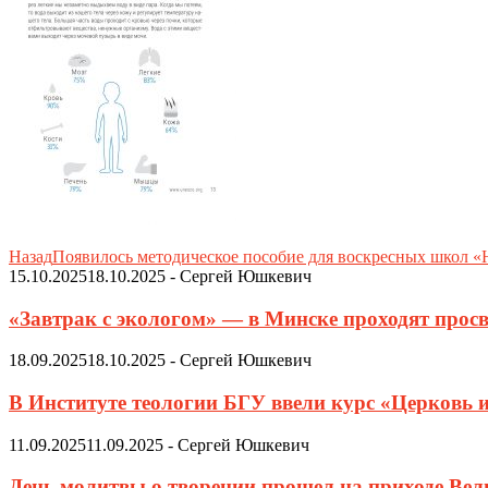
Назад
Появилось методическое пособие для воскресных школ «
15.10.2025
18.10.2025
-
Сергей Юшкевич
«Завтрак с экологом» — в Минске проходят просв
18.09.2025
18.10.2025
-
Сергей Юшкевич
В Институте теологии БГУ ввели курс «Церковь 
11.09.2025
11.09.2025
-
Сергей Юшкевич
День молитвы о творении прошел на приходе Ве