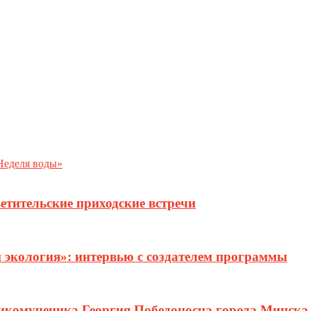
Неделя воды»
етительские приходские встречи
и экология»: интервью с создателем программы
ликомученика Георгия Победоносца города Минска