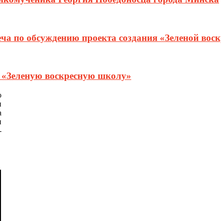
еча по обсуждению проекта создания «Зеленой вос
т «Зеленую воскресную школу»
о
и
а
и
-