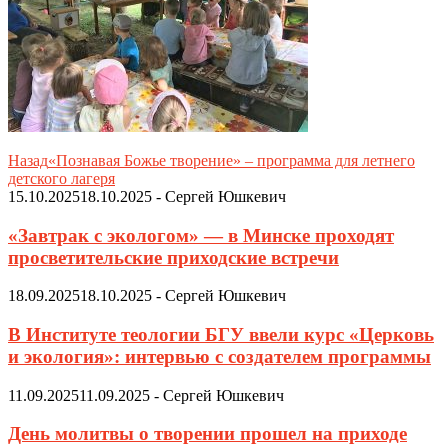
Назад
«Познавая Божье творение» – программа для летнего
детского лагеря
15.10.2025
18.10.2025
-
Сергей Юшкевич
«Завтрак с экологом» — в Минске проходят
просветительские приходские встречи
18.09.2025
18.10.2025
-
Сергей Юшкевич
В Институте теологии БГУ ввели курс «Церковь
и экология»: интервью с создателем программы
11.09.2025
11.09.2025
-
Сергей Юшкевич
День молитвы о творении прошел на приходе