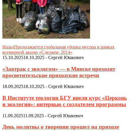
Назад
Продолжается глобальная уборка мусора в рамках
всемирной акции «Сделаем- 2014»
15.10.2025
18.10.2025
-
Сергей Юшкевич
«Завтрак с экологом» — в Минске проходят
просветительские приходские встречи
18.09.2025
18.10.2025
-
Сергей Юшкевич
В Институте теологии БГУ ввели курс «Церковь
и экология»: интервью с создателем программы
11.09.2025
11.09.2025
-
Сергей Юшкевич
День молитвы о творении прошел на приходе