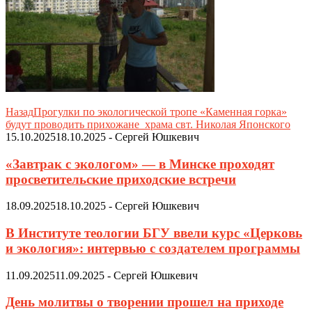
Назад
Прогулки по экологической тропе «Каменная горка»
будут проводить прихожане храма свт. Николая Японского
15.10.2025
18.10.2025
-
Сергей Юшкевич
«Завтрак с экологом» — в Минске проходят
просветительские приходские встречи
18.09.2025
18.10.2025
-
Сергей Юшкевич
В Институте теологии БГУ ввели курс «Церковь
и экология»: интервью с создателем программы
11.09.2025
11.09.2025
-
Сергей Юшкевич
День молитвы о творении прошел на приходе