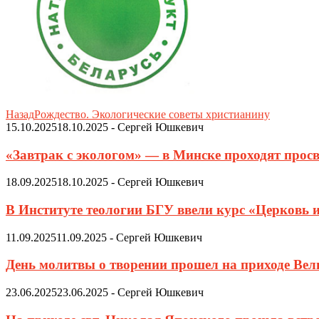
Назад
Рождество. Экологические советы христианину
15.10.2025
18.10.2025
-
Сергей Юшкевич
«Завтрак с экологом» — в Минске проходят просв
18.09.2025
18.10.2025
-
Сергей Юшкевич
В Институте теологии БГУ ввели курс «Церковь 
11.09.2025
11.09.2025
-
Сергей Юшкевич
День молитвы о творении прошел на приходе Ве
23.06.2025
23.06.2025
-
Сергей Юшкевич