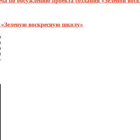
еча по обсуждению проекта создания «Зеленой вос
т «Зеленую воскресную школу»
о
и
а
и
-