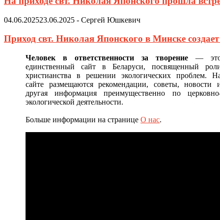
На приходе свт. Николая Японского прошла встр
04.06.2025
23.06.2025
-
Сергей Юшкевич
Приход свт. Николая Японского в Минске создае
Человек в ответственности за творение
— эт
единственный сайт в Беларуси, посвященный рол
христианства в решении экологических проблем. Н
сайте размещаются рекомендации, советы, новости 
другая информация преимущественно по церковно
экологической деятельности.
Больше информации на странице
О нас
.