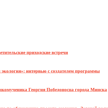
етительские приходские встречи
и экология»: интервью с создателем программы
ликомученика Георгия Победоносца города Минска