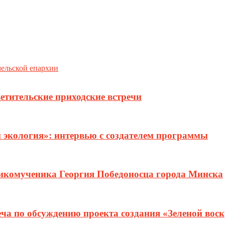
мельской епархии
етительские приходские встречи
и экология»: интервью с создателем программы
ликомученика Георгия Победоносца города Минска
еча по обсуждению проекта создания «Зеленой вос