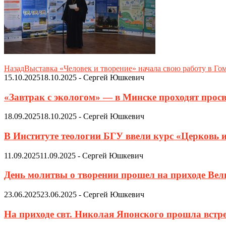
Назад
Выставка «Человек и творение» начала свою работу в Го
15.10.2025
18.10.2025
-
Сергей Юшкевич
«Завтрак с экологом» — в Минске проходят просв
18.09.2025
18.10.2025
-
Сергей Юшкевич
В Институте теологии БГУ ввели курс «Церковь 
11.09.2025
11.09.2025
-
Сергей Юшкевич
День молитвы о творении прошел на приходе Ве
23.06.2025
23.06.2025
-
Сергей Юшкевич
На приходе свт. Николая Японского прошла встр