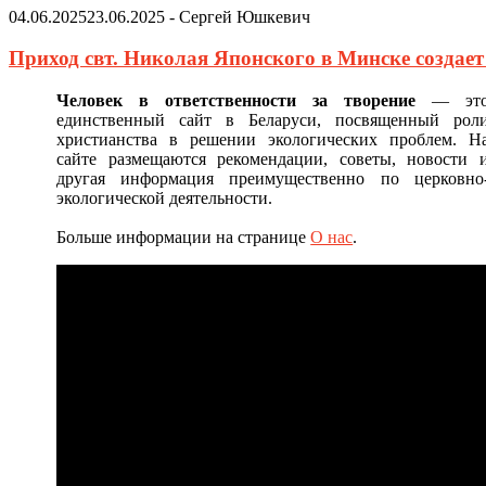
04.06.2025
23.06.2025
-
Сергей Юшкевич
Приход свт. Николая Японского в Минске создае
Человек в ответственности за творение
— эт
единственный сайт в Беларуси, посвященный рол
христианства в решении экологических проблем. Н
сайте размещаются рекомендации, советы, новости 
другая информация преимущественно по церковно
экологической деятельности.
Больше информации на странице
О нас
.