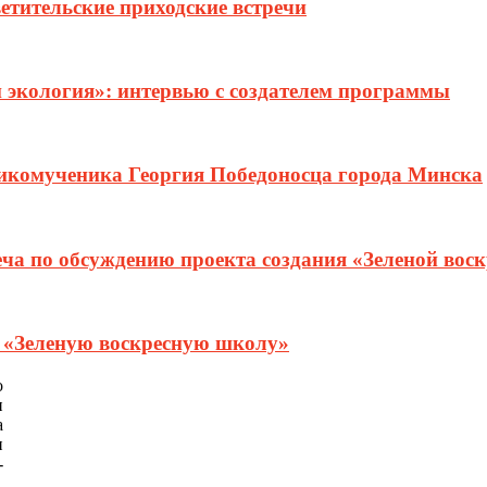
етительские приходские встречи
и экология»: интервью с создателем программы
ликомученика Георгия Победоносца города Минска
еча по обсуждению проекта создания «Зеленой вос
т «Зеленую воскресную школу»
о
и
а
и
-