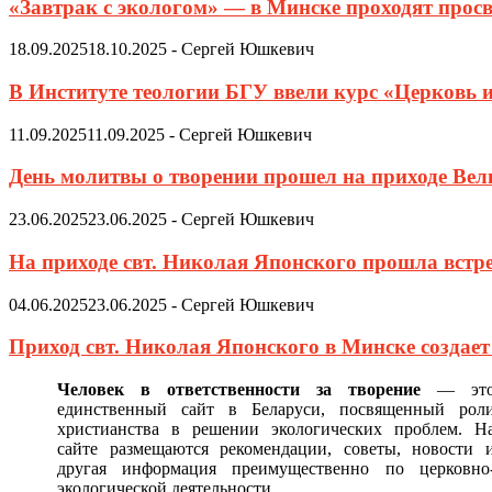
«Завтрак с экологом» — в Минске проходят просв
18.09.2025
18.10.2025
-
Сергей Юшкевич
В Институте теологии БГУ ввели курс «Церковь 
11.09.2025
11.09.2025
-
Сергей Юшкевич
День молитвы о творении прошел на приходе Ве
23.06.2025
23.06.2025
-
Сергей Юшкевич
На приходе свт. Николая Японского прошла встр
04.06.2025
23.06.2025
-
Сергей Юшкевич
Приход свт. Николая Японского в Минске создае
Человек в ответственности за творение
— эт
единственный сайт в Беларуси, посвященный рол
христианства в решении экологических проблем. Н
сайте размещаются рекомендации, советы, новости 
другая информация преимущественно по церковно
экологической деятельности.