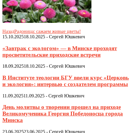
Назад
Радоница: сажаем живые цветы!
15.10.2025
18.10.2025
-
Сергей Юшкевич
«Завтрак с экологом» — в Минске проходят
просветительские приходские встречи
18.09.2025
18.10.2025
-
Сергей Юшкевич
В Институте теологии БГУ ввели курс «Церковь
и экология»: интервью с создателем программы
11.09.2025
11.09.2025
-
Сергей Юшкевич
День молитвы о творении прошел на приходе
Великомученика Георгия Победоносца города
Минска
23.06.2025
23.06.2025
-
Сергей Юшкевич