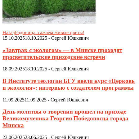
Назад
Радоница: сажаем живые цветы!
15.10.2025
18.10.2025
-
Сергей Юшкевич
«Завтрак с экологом» — в Минске проходят
просветительские приходские встречи
18.09.2025
18.10.2025
-
Сергей Юшкевич
В Институте теологии БГУ ввели курс «Церковь
и экология»: интервью с создателем программы
11.09.2025
11.09.2025
-
Сергей Юшкевич
День молитвы о творении прошел на приходе
Великомученика Георгия Победоносца города
Минска
23.06.2025
23.06.2025
-
Сергей Юшкевич