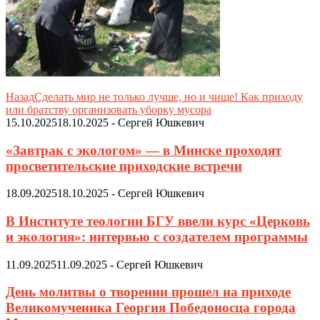
Назад
Сделать мир не только лучше, но и чище! Как приходу
или братству организовать уборку мусора
15.10.2025
18.10.2025
-
Сергей Юшкевич
«Завтрак с экологом» — в Минске проходят
просветительские приходские встречи
18.09.2025
18.10.2025
-
Сергей Юшкевич
В Институте теологии БГУ ввели курс «Церковь
и экология»: интервью с создателем программы
11.09.2025
11.09.2025
-
Сергей Юшкевич
День молитвы о творении прошел на приходе
Великомученика Георгия Победоносца города