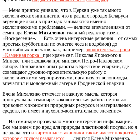
— Меня приятно удивило, что в Церкви уже так много
экологических инициатив, что в разных городах Беларуси
верующие люди в приходах занимаются именно
экологическими проблемами, — делится впечатлениями от
семинара
Елена Михаленко
, главный редактор газеты
«Воскресение». — Есть очень интересные решения – от самых
простых (субботники по очистке леса и водоёмов) до
масштабных проектов, как, например,
экологическая тропа
«Каменная горка»
при храме свт. Николая Японского в
Минске, или экошкола при минском Петро-Павловском
соборе. Понравился опыт работы в Брестской епархии, где
совмещают духовно-просветительскую работу с
экологическими мероприятиями, организуют велопоходы,
впечатлил и молодежный лагерь в Гродненской епархии.
Елена Михаленко отмечает и важную мысль, которая
прозвучала на семинаре: «экологическая работа не только
приводит к экономии природных ресурсов и материальных
средств, но имеет и духовно-воспитательное значение».
— На семинаре прозвучало много интересной информации.
Все мы знаем про вред для природы пластиковой посуды, но я
не знала, что
и картонные стаканчики также имеют покрытие,
которое с трудом разлагается
, — делится Елена Михаленко. —