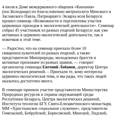
4 июля в Доме межцерковного общения «Кинония»
(пос.Колодищи) по благословению митрополита Минского и
Заславского Павла, Патриаршего Экзарха всея Беларуси
прошел семинар «Возможности и перспективы участия
церковных приходов в экологической деятельности». Семинар
собрал 45 участников из разных епархий Беларуси: как уже
активных в церковно-экологической деятельности, так и
новичков в этой теме.
— Радостно, что на семинар приехало более 10
священнослужителей из разных епархий, а также
представители Минприроды, молодежных братств и
активные прихожане из разных храмов, — говорит
организатор семинара
Евгений Лобанов
, директор Центра
экологических решений. – Приехали те, кому интересна
церковно-экологическая тема, и мы рады, что таких людей
оказалось достаточно много.
В семинаре приняли участие представители Министерства
Природных ресурсов и охраны окружающей среды
Республики Беларусь, Центра экологических решений,
Института теологии БГУ, Свято-Елизаветинского монастыря,
ММ «Христианское социальное служение», представители
Гомельской, Бобруйской, Борисовской, Минской, Лидской,