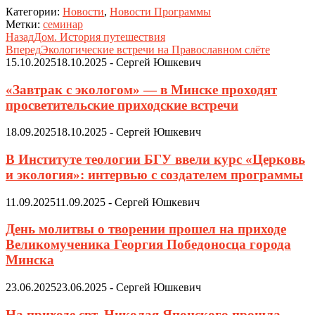
Категории:
Новости
,
Новости Программы
Метки:
семинар
Назад
Дом. История путешествия
Вперед
Экологические встречи на Православном слёте
15.10.2025
18.10.2025
-
Сергей Юшкевич
«Завтрак с экологом» — в Минске проходят
просветительские приходские встречи
18.09.2025
18.10.2025
-
Сергей Юшкевич
В Институте теологии БГУ ввели курс «Церковь
и экология»: интервью с создателем программы
11.09.2025
11.09.2025
-
Сергей Юшкевич
День молитвы о творении прошел на приходе
Великомученика Георгия Победоносца города
Минска
23.06.2025
23.06.2025
-
Сергей Юшкевич
На приходе свт. Николая Японского прошла