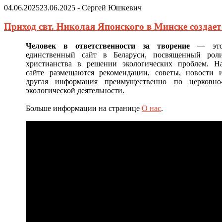
04.06.2025
23.06.2025
-
Сергей Юшкевич
Приход свт. Николая Японского в Минске создае
Человек в ответственности за творение
— эт
единственный сайт в Беларуси, посвященный рол
христианства в решении экологических проблем. Н
сайте размещаются рекомендации, советы, новости 
другая информация преимущественно по церковно
экологической деятельности.
Больше информации на странице
О нас
.