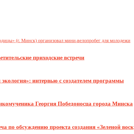
дицы» (г. Минск) организовал мини-велопробег для молодежи
етительские приходские встречи
и экология»: интервью с создателем программы
ликомученика Георгия Победоносца города Минска
еча по обсуждению проекта создания «Зеленой вос