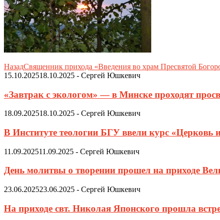
Назад
Священник прихода «Введения во храм Пресвятой Богоро
15.10.2025
18.10.2025
-
Сергей Юшкевич
«Завтрак с экологом» — в Минске проходят просв
18.09.2025
18.10.2025
-
Сергей Юшкевич
В Институте теологии БГУ ввели курс «Церковь 
11.09.2025
11.09.2025
-
Сергей Юшкевич
День молитвы о творении прошел на приходе Ве
23.06.2025
23.06.2025
-
Сергей Юшкевич
На приходе свт. Николая Японского прошла встр